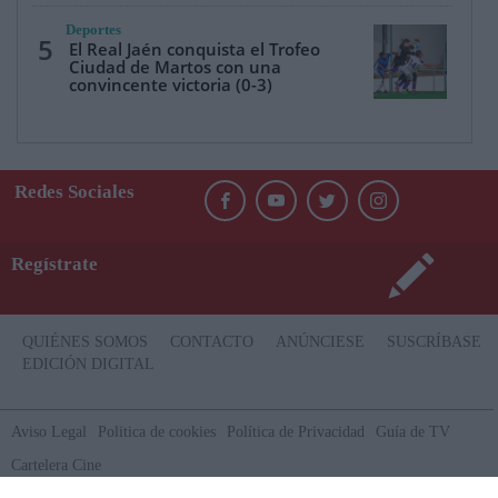
Deportes
5
El Real Jaén conquista el Trofeo
Ciudad de Martos con una
convincente victoria (0-3)
Redes Sociales
Regístrate
QUIÉNES SOMOS
CONTACTO
ANÚNCIESE
SUSCRÍBASE
EDICIÓN DIGITAL
Aviso Legal
Politica de cookies
Política de Privacidad
Guía de TV
Cartelera Cine