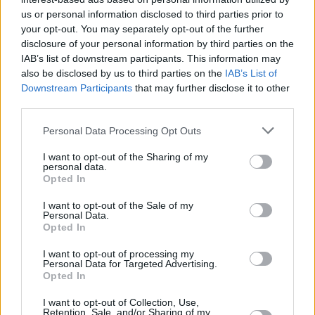
de dar a conocer aspectos algo menos conocidos de la
us or personal information disclosed to third parties prior to
provincia, incluida ya en la Ruta Teresiana gracias a Beas.
your opt-out. You may separately opt-out of the further
disclosure of your personal information by third parties on the
Junto a esta interesante sala, el Centro de Interpretación
IAB’s list of downstream participants. This information may
“La Villa Vieja de Beas, el siglo XVI y la Mística”, que
also be disclosed by us to third parties on the
IAB’s List of
está ubicado en un edificio del siglo XIX, sobre el Castillo
Downstream Participants
that may further disclose it to other
de La Villa, cuenta con espacios dedicados a Santa Teresa
third parties.
de Jesús y a San Juan de la Cruz, así como otras zonas
temáticas que acercan al visitante aspectos como el
Personal Data Processing Opt Outs
folklore o la simbología del toro ensogado de San Marcos.
I want to opt-out of the Sharing of my
personal data.
Opted In
I want to opt-out of the Sale of my
Personal Data.
Opted In
I want to opt-out of processing my
Personal Data for Targeted Advertising.
Opted In
I want to opt-out of Collection, Use,
Retention, Sale, and/or Sharing of my