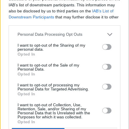
El día 13 (22 horas), Yllana y Raúl Cano estará en el
IAB’s list of downstream participants. This information may
Martínez Montañés con “Action Man”. En plenas fiestas
also be disclosed by us to third parties on the
IAB’s List of
patronales, el 14 (12:30 horas), la banda de la Pep Ventura
Downstream Participants
that may further disclose it to other
third parties.
actuará en el Compás de Consolación.
Personal Data Processing Opt Outs
I want to opt-out of the Sharing of my
personal data.
Opted In
I want to opt-out of the Sale of my
Personal Data.
Opted In
I want to opt-out of processing my
Personal Data for Targeted Advertising.
Opted In
I want to opt-out of Collection, Use,
Retention, Sale, and/or Sharing of my
Personal Data that Is Unrelated with the
Purposes for which it was collected.
Opted In