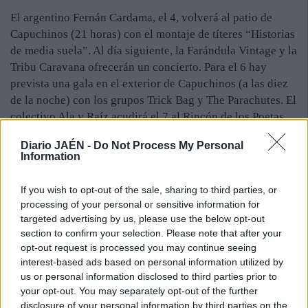
El argentino Fernán Cardama, el 4, volverá al patio de
Capuchinos (21 horas) con el montaje de títeres “Historias
de media suela”. Al día siguiente, la Farándula Vintage y la
Tribu Caravana ofrecerán un concierto. Para el 6 hay
prevista una gala en el exterior de Capuchinos (a las diez
de la noche) con los grupos Trick Bag y The Parachutes. El
colectivo Ala y Raíz acudirá el 7 al Rincón de los Poetas
de La Mota con la cita multidisciplinar “Diálogos con la
Diario JAÉN -
Do Not Process My Personal
música 3.0 y la libertad de las sombras”.
Information
La propuesta “Noche de Buen Amor” llevará el día 9 a El
Campero a los conjuntos locales Quatro, Durmiendo en el
If you wish to opt-out of the sale, sharing to third parties, or
Tejado y Flash. La Coral Alfonso XI regresará el 9 y el 10
processing of your personal or sensitive information for
(21 horas) al teatro con un repertorio de música escénica
targeted advertising by us, please use the below opt-out
del siglo XX. El 11, la compañía La Canela, de Analía
section to confirm your selection. Please note that after your
opt-out request is processed you may continue seeing
Sisamón, presentará en el teatro (21 horas) “Basilisa la
interest-based ads based on personal information utilized by
Sabia”. La música clásica tendrá su hueco en la
us or personal information disclosed to third parties prior to
programación, también el 11 (22 horas), con el quinteto
your opt-out. You may separately opt-out of the further
Úbeda Brass, que comparecerá en el Rincón de los Poetas.
disclosure of your personal information by third parties on the