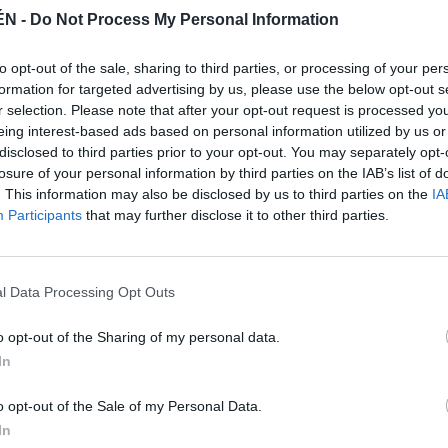
nta con aptitudes y se ha formado con el toro español,
ÉN -
Do Not Process My Personal Information
 terrenos difíciles y pone el valor al servicio del
ruir las faenas importantes. Sorprende porque, pese a
to opt-out of the sale, sharing to third parties, or processing of your per
formation for targeted advertising by us, please use the below opt-out s
al toro por delante y lo embebe rápido en el engaño
r selection. Please note that after your opt-out request is processed y
que tira una bonita curva.
eing interest-based ads based on personal information utilized by us or
oca Rey se basa en la capacidad para cogerle rápido
disclosed to third parties prior to your opt-out. You may separately opt-
terreno es cercano —así provoca con facilidad la
losure of your personal information by third parties on the IAB’s list of
le engancha poco la muleta, lo que le abre la
. This information may also be disclosed by us to third parties on the
IA
astados se le arrancan con violencia —por la cercanía
Participants
that may further disclose it to other third parties.
ear despacio. Y, además, lo consigue, lo que le
ncha bien por delante para llevar al toro, deja caer la
 despacio, el trazo del muletazo —siempre en curva
l Data Processing Opt Outs
á estos son algunos de los intangibles que ahora
nto esté más toreado, el público percibirá con
o opt-out of the Sharing of my personal data.
ción y un talento especial—. Sin embargo, José
In
o tenía 12 años. Y aquí está el mérito del maestro,
ovilleros con más proyección.
o opt-out of the Sale of my Personal Data.
la alternativa en la Feria de la Vendimia de Nimes.
In