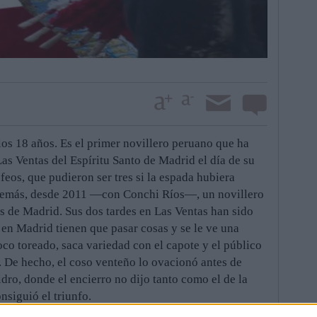
os 18 años. Es el primer novillero peruano que ha
as Ventas del Espíritu Santo de Madrid el día de su
feos, que pudieron ser tres si la espada hubiera
Además, desde 2011 —con Conchi Ríos—, un novillero
os de Madrid. Sus dos tardes en Las Ventas han sido
 en Madrid tienen que pasar cosas y se le ve una
co toreado, saca variedad con el capote y el público
 De hecho, el coso venteño lo ovacionó antes de
idro, donde el encierro no dijo tanto como el de la
nsiguió el triunfo.
nando Roca Rey —un ídolo en Perú—, pero Andrés es