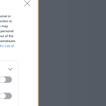
sonal or
ection to
ou may
 personal
out of the
 downstream
B’s List of