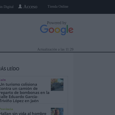
Acceso
Tienda Online
ón Digital
Powered by
Actualización a las
11:29
ÁS LEÍDO
Jaén
Un turismo colisiona
contra un camión de
reparto de bombonas en la
calle Eduardo García-
eblo a Pueblo
Gente
Especiales
Triviño López en Jaén
Provincia
Hallan sin vida al hombre