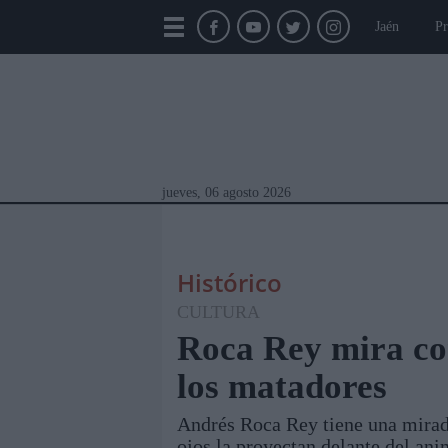
Jaén
Pr
jueves, 06 agosto 2026
Histórico
CULTURA
Roca Rey mira con
los matadores
Módulos Portada
Jaén
Provincia
Linar
Andrés Roca Rey tiene una mirada
ojos la proyectan delante del ani