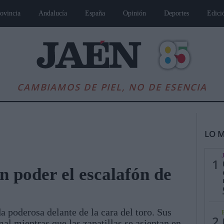
ovincia
Andalucía
España
Opinión
Deportes
Edici
CAMBIAMOS DE PIEL, NO DE ESENCIA
LO M
1
 poder el escalafón de
es
Andalucía
Internacional
Opinión
Cultura
Deportes
Jaén, Pu
 poderosa delante de la cara del toro. Sus
2
mal mientras que las zapatillas se asientan en