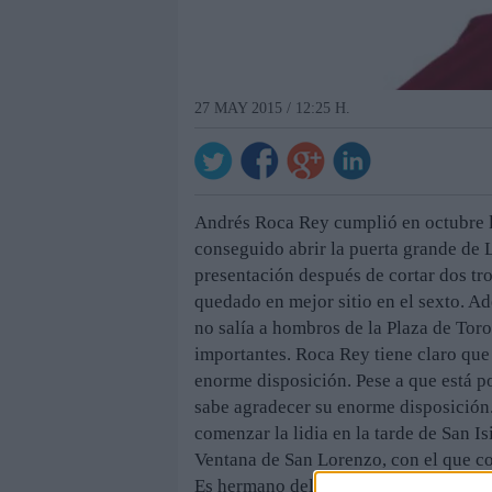
27 MAY 2015 / 12:25 H.
Andrés Roca Rey cumplió en octubre l
conseguido abrir la puerta grande de L
presentación después de cortar dos tro
quedado en mejor sitio en el sexto. 
no salía a hombros de la Plaza de Tor
importantes. Roca Rey tiene claro que
enorme disposición. Pese a que está po
sabe agradecer su enorme disposición.
comenzar la lidia en la tarde de San Is
Ventana de San Lorenzo, con el que co
Es hermano del matador de toros Fer