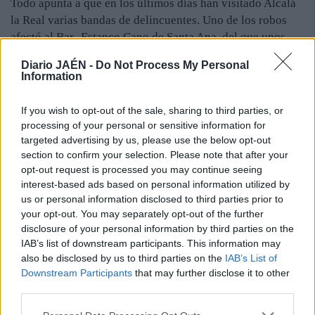
Todo apunta a que en los últimos días han visitado Alcalá
la Real varias bandas de delincuentes. Uno de los robos
afectó al Bar -Estanco Cano de Santa Ana, del que unos
encapuchados que hablaban español se llevaron dinero y
Diario JAÉN -
Do Not Process My Personal
tabaco. Extranjeros con pasamontañas fueron
Information
sorprendidas por un empresario, el jueves, mientras
intentaban entrar en una cafetería del polígono Fuente
If you wish to opt-out of the sale, sharing to third parties, or
Granada. En ambos casos los cacos llegaron en un coche
processing of your personal or sensitive information for
oscuro. El sábado un robo más “chapucero” se cebó con el
targeted advertising by us, please use the below opt-out
Bar La Gamba de Oro. Se sustrajeron bebidas y dinero.
section to confirm your selection. Please note that after your
opt-out request is processed you may continue seeing
Por otro lado, ayer por la tarde tres individuos dieron un
interest-based ads based on personal information utilized by
tirón en el ferial. Quitaron a una joven, cerca de la caseta
us or personal information disclosed to third parties prior to
de las Angustias, la mochila que tenía a la espalda.
your opt-out. You may separately opt-out of the further
disclosure of your personal information by third parties on the
IAB’s list of downstream participants. This information may
also be disclosed by us to third parties on the
IAB’s List of
Downstream Participants
that may further disclose it to other
third parties.