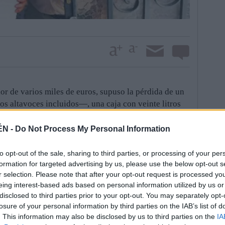
or de varios miles de euros, supuso la pérdida de un
os altavoces incluidos—, una caja con veinte litros
as, dos relojes de pulsera, unos pendientes de oro,
y estuches de colonia. Además, el “golpe” obligó a la
ÉN -
Do Not Process My Personal Information
 que los cacos dejaron el arcón abierto. Por otro lado,
dura de la puerta principal.
to opt-out of the sale, sharing to third parties, or processing of your per
ndicios apuntan a que los ladrones accedieron a la
formation for targeted advertising by us, please use the below opt-out s
r selection. Please note that after your opt-out request is processed y
or, es decir, la calle Vereda del Aceitunillo. Tras
eing interest-based ads based on personal information utilized by us or
e baja, de un vecino, avanzaron por los tejados y se
disclosed to third parties prior to your opt-out. You may separately opt-
e entraron en su vivienda. Una vez en el interior, los
losure of your personal information by third parties on the IAB’s list of
tiempo suficiente para revolver casi todos los cajones
. This information may also be disclosed by us to third parties on the
IA
cataron de la presencia de doscientos euros