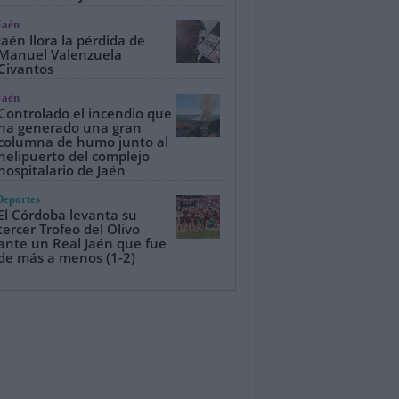
Jaén
Jaén llora la pérdida de
Manuel Valenzuela
Civantos
Jaén
Controlado el incendio que
ha generado una gran
columna de humo junto al
helipuerto del complejo
hospitalario de Jaén
Deportes
El Córdoba levanta su
tercer Trofeo del Olivo
ante un Real Jaén que fue
de más a menos (1-2)