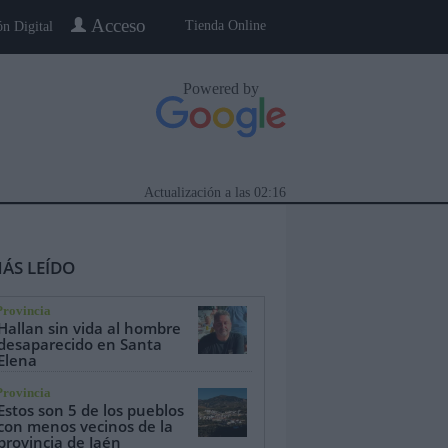
Acceso
Tienda Online
ón Digital
Powered by
Actualización a las
02:16
ÁS LEÍDO
Provincia
Hallan sin vida al hombre
desaparecido en Santa
Elena
eblo a Pueblo
Gente
Especiales
Provincia
Estos son 5 de los pueblos
con menos vecinos de la
provincia de Jaén