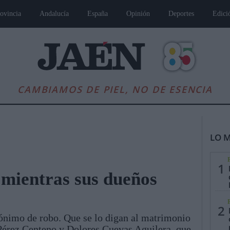
ovincia
Andalucía
España
Opinión
Deportes
Edici
CAMBIAMOS DE PIEL, NO DE ESENCIA
LO M
1
 mientras sus dueños
es
Andalucía
Internacional
Opinión
Cultura
Deportes
Jaén, Pu
2
nónimo de robo. Que se lo digan al matrimonio
Pérez Centeno y Dolores Cuevas Aguilera, que