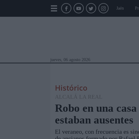
Jaén
Pr
jueves, 06 agosto 2026
Histórico
ALCALÁ LA REAL
Robo en una casa
estaban ausentes
Módulos Portada
Jaén
Provincia
Linar
El veraneo, con frecuencia es si
de ancianos formado por Rafael 