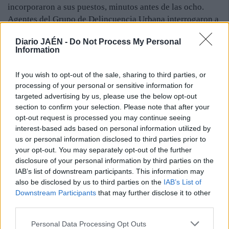
incorporaron a sus puestos, minutos antes de las ocho.
Agentes del Grupo de Delincuencia Urbana interrogaron a
varios vecinos de la zona para ver si habían visto o
Diario JAÉN -
Do Not Process My Personal
escuchado algún ruido durante la madrugada. Los
Information
especialistas de la Policía Científica realizaron la
inspección ocular y recogieron huellas para trata de
If you wish to opt-out of the sale, sharing to third parties, or
identificar a los autores del robo. La investigación
processing of your personal or sensitive information for
continúa abierta.
targeted advertising by us, please use the below opt-out
Los responsables de la Universidad Popular confían en
section to confirm your selection. Please note that after your
restablecer la actividad habitual del centro a lo largo del
opt-out request is processed you may continue seeing
interest-based ads based on personal information utilized by
día de hoy. Esperan que el robo no repercuta demasiado en
us or personal information disclosed to third parties prior to
el desarrollo de las clases.
your opt-out. You may separately opt-out of the further
disclosure of your personal information by third parties on the
IAB’s list of downstream participants. This information may
also be disclosed by us to third parties on the
IAB’s List of
Downstream Participants
that may further disclose it to other
third parties.
Personal Data Processing Opt Outs