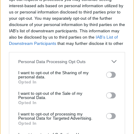
interest-based ads based on personal information utilized by
Catedral debe ser Patrimonio Mundial”.
us or personal information disclosed to third parties prior to
Pero las críticas llegaron. Vinieron de fuera. El presidente
your opt-out. You may separately opt-out of the further
de la Diputación, Francisco Reyes, culpó al Gobierno, que
disclosure of your personal information by third parties on the
“es el que se sienta” en la Unesco, de no haber sido
IAB’s list of downstream participants. This information may
“capaz de sacar” ese reconocimiento. Además, se
also be disclosed by us to third parties on the
IAB’s List of
preguntó: “Dónde estaba el alcalde el mismo día en el que
Downstream Participants
that may further disclose it to other
su homólogo de Burgos dio a conocer que su propuesta
third parties.
[para el entorno de la Catedral] entraba”. El coordinador
Personal Data Processing Opt Outs
provincial del PA, Francisco Mendieta, compartió esta
crítica hacia el Ejecutivo central y acusó al PP de
I want to opt-out of the Sharing of my
personal data.
“traicionar a Jaén”.
Opted In
I want to opt-out of the Sale of my
Personal Data.
Opted In
I want to opt-out of processing my
Personal Data for Targeted Advertising.
Opted In