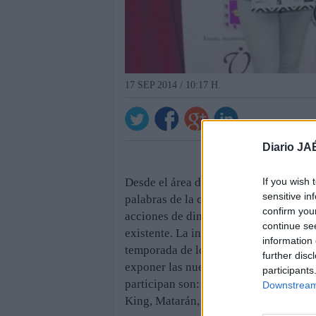
17 SEP 2014 / 10:17 H.
Diario JA
If you wish 
Desde el área de Comercio del Ayunta
sensitive in
palabras de la concejal Virginia Ruiz,
confirm you
acciones de dinamización conjunta par
continue se
existente. La iniciativa no solo mostr
information 
temporada de los establecimientos par
further disc
exponer las nuevas creaciones de vari
participants
participan son: Tony’s, Azabache, Bol
Downstream 
King, Matarán, Ombu, Puzzle, Titto B