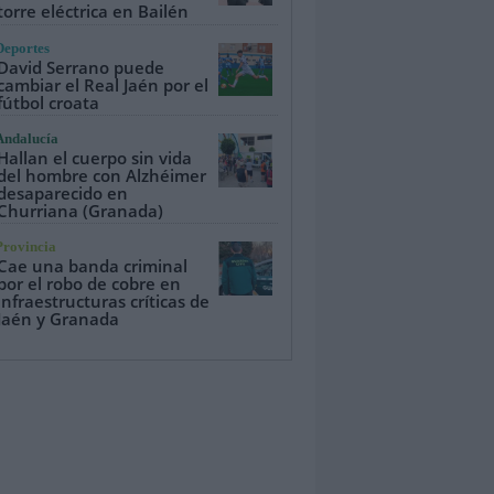
torre eléctrica en Bailén
Deportes
David Serrano puede
cambiar el Real Jaén por el
fútbol croata
Andalucía
Hallan el cuerpo sin vida
del hombre con Alzhéimer
desaparecido en
Churriana (Granada)
Provincia
Cae una banda criminal
por el robo de cobre en
infraestructuras críticas de
Jaén y Granada