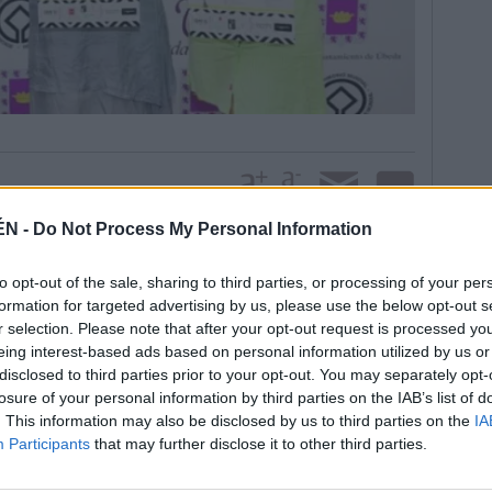
ÉN -
Do Not Process My Personal Information
to opt-out of the sale, sharing to third parties, or processing of your per
miento de Úbeda se mostró el apoyo a esta idea. En
formation for targeted advertising by us, please use the below opt-out s
 el equipo de Gobierno apuesta por desarrollar
r selection. Please note that after your opt-out request is processed y
a aportar valores añadidos a la oferta comercial
eing interest-based ads based on personal information utilized by us or
ará las últimas tendencias en moda para la nueva
disclosed to third parties prior to your opt-out. You may separately opt-
ticipantes, sino que también dará la oportunidad de
losure of your personal information by third parties on the IAB’s list of
os diseñadores de la zona. Las empresas que
. This information may also be disclosed by us to third parties on the
IA
sos Pruden, Federópticos Trinidad, Gocco, Little
Participants
that may further disclose it to other third parties.
luni, Carolina Decoración y Zaparanda.