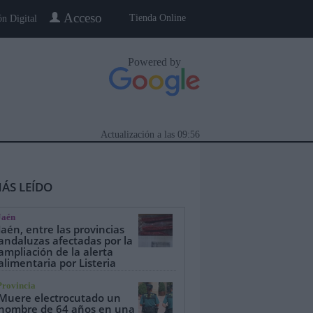
Acceso
Tienda Online
ón Digital
Powered by
Actualización a las
09:56
ÁS LEÍDO
Jaén
Jaén, entre las provincias
andaluzas afectadas por la
ampliación de la alerta
alimentaria por Listeria
eblo a Pueblo
Gente
Especiales
Provincia
Muere electrocutado un
hombre de 64 años en una