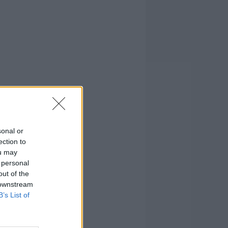
sonal or
ection to
ou may
 personal
out of the
 downstream
B’s List of