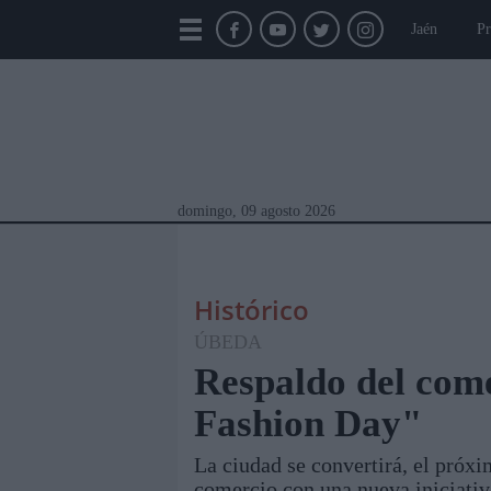
Jaén
Pr
domingo, 09 agosto 2026
Histórico
ÚBEDA
Respaldo del com
Fashion Day"
Módulos Portada
Jaén
Provincia
Linar
La ciudad se convertirá, el próxi
comercio con una nueva iniciativa