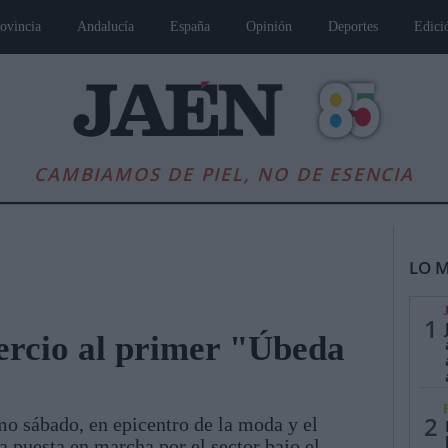
ovincia
Andalucía
España
Opinión
Deportes
Edici
CAMBIAMOS DE PIEL, NO DE ESENCIA
LO M
1
ercio al primer "Úbeda
es
Andalucía
Internacional
Opinión
Cultura
Deportes
Jaén, Pu
2
mo sábado, en epicentro de la moda y el
 puesta en marcha por el sector bajo el