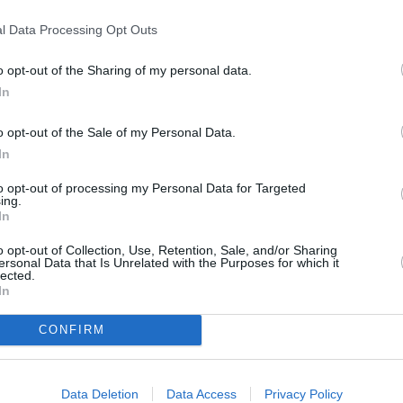
 diseños, ya que hay diseñadores que están
l Data Processing Opt Outs
entro de este mundo”, explicó la organización.
ionales como Felipe Duque, Ferrándiz y Pablo Tito,
o opt-out of the Sharing of my personal data.
as de barro y plata; Marga García, diseñadora de
In
arán sus diseños para esta temporada. Por otra parte,
icó que el equipo estético estará compuesto por
o opt-out of the Sale of my Personal Data.
a, Trini y Espacio Zen, peluquerías de Úbeda que,
In
puesto mucho interés en estar presentes en este
to opt-out of processing my Personal Data for Targeted
ing.
ón para las más 300 sillas que se van a instalar a pie
In
s comercios participantes. Habrá una modificación
o opt-out of Collection, Use, Retention, Sale, and/or Sharing
particulares, ubicadas en esta calle comercial,
ersonal Data that Is Unrelated with the Purposes for which it
lected.
ctividad promocional.
In
CONFIRM
Data Deletion
Data Access
Privacy Policy