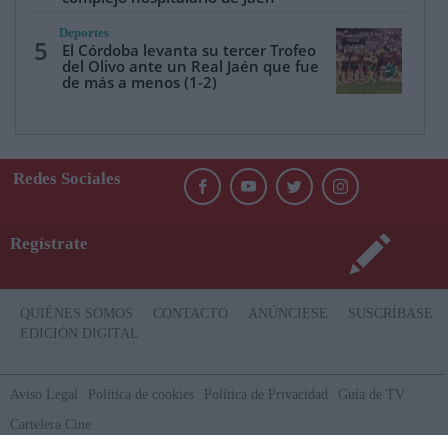
Deportes
5
El Córdoba levanta su tercer Trofeo
del Olivo ante un Real Jaén que fue
de más a menos (1-2)
Redes Sociales
Regístrate
QUIÉNES SOMOS
CONTACTO
ANÚNCIESE
SUSCRÍBASE
EDICIÓN DIGITAL
Aviso Legal
Politica de cookies
Política de Privacidad
Guía de TV
Cartelera Cine