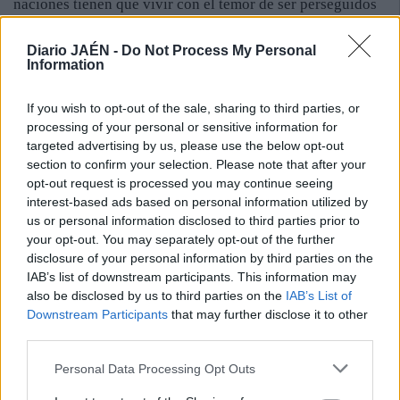
naciones tienen que vivir con el temor de ser perseguidos
por su fe o, incluso, por algo aún más dramático: que un
artefacto explote en su iglesia. Tras finalizar la misa,
Diario JAÉN -
Do Not Process My Personal
Information
romeros y devotos de la patrona de Mancha Real, Nuestra
Señora la Virgen del Rosario, realizaron una convivencia
If you wish to opt-out of the sale, sharing to third parties, or
en las inmediaciones de la ermita, en la sierra de las
processing of your personal or sensitive information for
Francias, donde disfrutaron de comidas típicas campestres,
targeted advertising by us, please use the below opt-out
así como de grandes ratos de charla y diversión en
section to confirm your selection. Please note that after your
fraternidad. Fue un momento para valorar el presente de la
opt-out request is processed you may continue seeing
hermandad.
interest-based ads based on personal information utilized by
us or personal information disclosed to third parties prior to
your opt-out. You may separately opt-out of the further
disclosure of your personal information by third parties on the
IAB’s list of downstream participants. This information may
also be disclosed by us to third parties on the
IAB’s List of
Downstream Participants
that may further disclose it to other
third parties.
Personal Data Processing Opt Outs