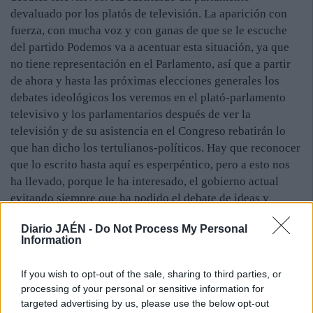
devaluado por los platós de televisión. La aparición con
fuerza, con mucha voz y con ganas de que se le escuche
del partido Podemos va a acentuar esta situación, ya que
no tiene representación en el Parlamento, así que a partir
de ahora y hasta las próximas elecciones generales los
debates ideológicos los veremos en el plató-parlamento
televisivo y los parlamentarios después de ver la
televisión y de su asistencia en el Congreso rebatirán lo
que han dicho los tertulianos-políticos. Hay que reconocer
que lo escrito hasta aquí es esperpéntico, pero a esto nos
ha llevado, porque le ha interesado, el gobierno actual
evitando siempre que ha podido el debate de ideas y
arroyando con su mayoría absoluta.
Diario JAÉN -
Do Not Process My Personal
Information
If you wish to opt-out of the sale, sharing to third parties, or
processing of your personal or sensitive information for
targeted advertising by us, please use the below opt-out