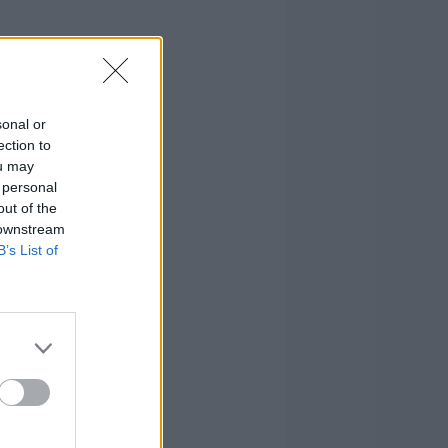
sonal or
ection to
ou may
 personal
out of the
 downstream
B’s List of