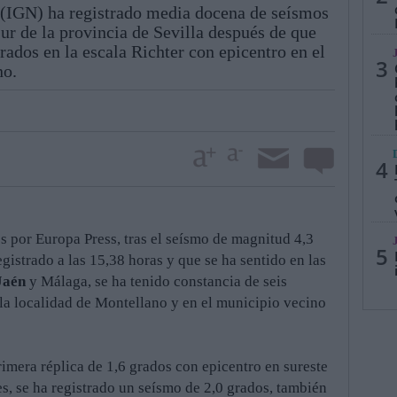
 (IGN) ha registrado media docena de seísmos
ur de la provincia de Sevilla después de que
rados en la escala Richter con epicentro en el
3
no.
4
s por Europa Press, tras el seísmo de magnitud 4,3
5
istrado a las 15,38 horas y que se ha sentido en las
Jaén
y Málaga, se ha tenido constancia de seis
la localidad de Montellano y en el municipio vecino
primera réplica de 1,6 grados con epicentro en sureste
s, se ha registrado un seísmo de 2,0 grados, también