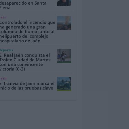
desaparecido en Santa
Elena
Jaén
Controlado el incendio que
ha generado una gran
columna de humo junto al
helipuerto del complejo
hospitalario de Jaén
Deportes
El Real Jaén conquista el
Trofeo Ciudad de Martos
con una convincente
victoria (0-3)
Jaén
El tranvía de Jaén marca el
inicio de las pruebas clave