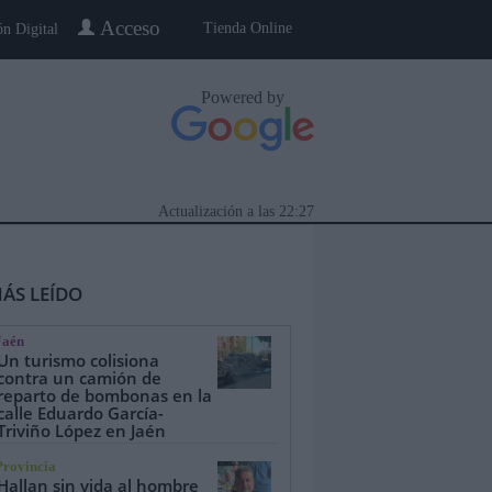
Acceso
Tienda Online
ón Digital
Powered by
Actualización a las
22:27
ÁS LEÍDO
Jaén
Un turismo colisiona
contra un camión de
reparto de bombonas en la
calle Eduardo García-
eblo a Pueblo
Gente
Especiales
Triviño López en Jaén
Provincia
Hallan sin vida al hombre