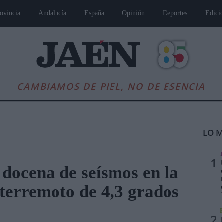
ovincia
Andalucía
España
Opinión
Deportes
Edici
CAMBIAMOS DE PIEL, NO DE ESENCIA
LO M
1
docena de seísmos en la
 terremoto de 4,3 grados
es
Andalucía
Internacional
Opinión
Cultura
Deportes
Jaén, Pu
2