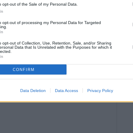
o opt-out of the Sale of my Personal Data.
s, Lora del Río, Mairena del Aljarafe, El Bosque,
In
 Córdoba capital, Marbella, Estepona o
Jaén.
to opt-out of processing my Personal Data for Targeted
ing.
In
o opt-out of Collection, Use, Retention, Sale, and/or Sharing
ersonal Data that Is Unrelated with the Purposes for which it
lected.
In
CONFIRM
Data Deletion
Data Access
Privacy Policy