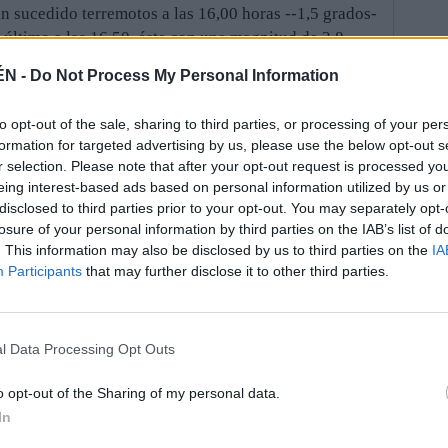
n sucedido terremotos a las 16,00 horas --1,5 grados-
el último a las 16,50, éste con una magnitud de 2,8
ÉN -
Do Not Process My Personal Information
de 1,6 grados en la escala Richter, ha tenido como
to opt-out of the sale, sharing to third parties, or processing of your per
villana de El Coronil y se ha registrado a las 17,37
formation for targeted advertising by us, please use the below opt-out s
r selection. Please note that after your opt-out request is processed y
eing interest-based ads based on personal information utilized by us or
traba a las 15,35 horas de este martes un seísmo de
disclosed to third parties prior to your opt-out. You may separately opt-
picentro al este de Montellano. Tras este suceso, el
losure of your personal information by third parties on the IAB’s list of
. This information may also be disclosed by us to third parties on the
IA
2 de Andalucía ha contabilizado aproximadamente
Participants
that may further disclose it to other third parties.
s de las provincias de Sevilla, Cádiz, Huelva y
ontellano, Morón de la Frontera, El Coronil, Pruna,
l Data Processing Opt Outs
capital, Fuengirola, Ubrique, Algodonales,
o opt-out of the Sharing of my personal data.
l Rey.
In
én, según los datos del IGN, en Coripe, Camas,