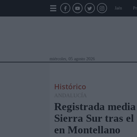
Jaén
Pr
miércoles, 05 agosto 2026
Histórico
ANDALUCÍA
Registrada media 
Sierra Sur tras el
Módulos Portada
Jaén
Provincia
Linar
en Montellano