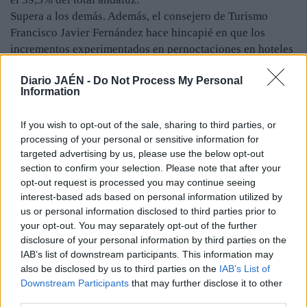
Supera a los demás. Además, el consejero de Turismo
Francisco Javier Fernández hace hincapié en que los
incrementos experimentados en pernoctaciones en hoteles
andaluces se sitúan por encima de la media del conjunto
Diario JAÉN -
Do Not Process My Personal
de España tanto en el pasado mes (+9,7% frente a +5,9%
Information
en España) como en el periodo de enero a julio (+6,4%
frente a +3,9%). En cuanto a la procedencia de los
If you wish to opt-out of the sale, sharing to third parties, or
viajeros, en julio crecieron un 5,3% las pernoctaciones de
processing of your personal or sensitive information for
clientes nacionales, con 3,4 millones; si bien resalta
targeted advertising by us, please use the below opt-out
especialmente el aumento de las estancias de extranjeros,
section to confirm your selection. Please note that after your
2,8 millones y un 15,6% más. Entre los meses de enero y
opt-out request is processed you may continue seeing
julio subieron un 5,1% las pernoctaciones de españoles y
interest-based ads based on personal information utilized by
us or personal information disclosed to third parties prior to
7,9% las de viajeros internacionales, con 13,2 y 13,4
your opt-out. You may separately opt-out of the further
millones, respectivamente.
disclosure of your personal information by third parties on the
IAB’s list of downstream participants. This information may
also be disclosed by us to third parties on the
IAB’s List of
Downstream Participants
that may further disclose it to other
third parties.