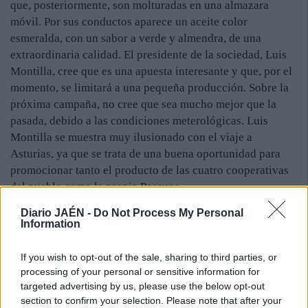
que, posteriormente, son molturadas en una almazara
móvil. Por sus conductos aparece un aceite color
esmeralda, con un sabor a verde y almendra, de una
extraordinaria calidad. El presidente de la sociedad, Luis
Montilla, cree que es una apuesta interesante y que, por el
momento, se limitará a una pequeña producción. Sobre la
próxima campaña, no cree que sea mucho mejor que la
pasada, debido a las condiciones meterológicas. Luis
Montilla se muestra muy ilusionado con el viaje a
Asturias, ya que se trata de una buena oportunidad para
promocionar tanto el producto de las cuatro cooperativas
del pueblo como la propia Porcuna.
Diario JAÉN -
Do Not Process My Personal
Information
If you wish to opt-out of the sale, sharing to third parties, or
processing of your personal or sensitive information for
targeted advertising by us, please use the below opt-out
section to confirm your selection. Please note that after your