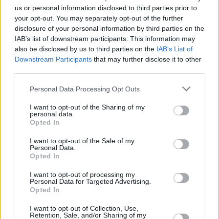
familias tienen que implicarse al máximo para cuidar a los
us or personal information disclosed to third parties prior to
menores y mejorar sus condiciones de vida. Cada vez son
your opt-out. You may separately opt-out of the further
más las terapias y los fármacos que ayudan a paliar las
disclosure of your personal information by third parties on the
IAB’s list of downstream participants. This information may
consecuencias. En el caso de Alonso Pérez son numerosos
also be disclosed by us to third parties on the
IAB’s List of
los especialistas médicos que supervisan su evolución. De
Downstream Participants
that may further disclose it to other
manera paralela se trazan estrategias cuya finalidad es
third parties.
abordar la enfermedad de manera que se optimicen los
tratamientos y las condiciones cotidianas del paciente en
Personal Data Processing Opt Outs
cuestión.
I want to opt-out of the Sharing of my
personal data.
Opted In
I want to opt-out of the Sale of my
Personal Data.
Opted In
I want to opt-out of processing my
Personal Data for Targeted Advertising.
Opted In
I want to opt-out of Collection, Use,
Retention, Sale, and/or Sharing of my