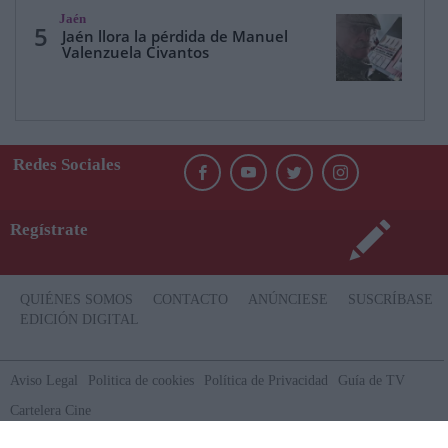
Jaén
5
Jaén llora la pérdida de Manuel
Valenzuela Civantos
Redes Sociales
Regístrate
QUIÉNES SOMOS
CONTACTO
ANÚNCIESE
SUSCRÍBASE
EDICIÓN DIGITAL
Aviso Legal
Politica de cookies
Política de Privacidad
Guía de TV
Cartelera Cine