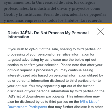
ayuntamientos, la Universidad de Jaén, los colegios
profesionales, la industria del olivar y proyectos como
Geolit y la Institución Ferial de Jaén, además de pequeñas
y medianas empresas de todos los ámbitos. Lo recuerda
Márquez y lo expuso la vicepresidenta de la Diputación,
cuando argumentó el porqué de la moción. Esta “presión
Diario JAÉN -
Do Not Process My Personal
Information
política” no se quedará en la Corporación Provincial, sino
que tendrá su reflejo en los ayuntamientos. El PP de Jaén
If you wish to opt-out of the sale, sharing to third parties, or
eludió valorar la moción. Dicen no tener constancia de que
processing of your personal or sensitive information for
el Gobierno impulse este proceso y, además, aún no
targeted advertising by us, please use the below opt-out
conocen la propuesta socialista.
section to confirm your selection. Please note that after your
El portavoz de la Caja Rural aún es cauto sobre los efectos
opt-out request is processed you may continue seeing
que tendría la conversión en un banco, pero sí dejó claro
interest-based ads based on personal information utilized by
que puede abrir la puerta a las fusiones y a “evitar
us or personal information disclosed to third parties prior to
your opt-out. You may separately opt-out of the further
duplicidades”, al estilo, quizás, de lo ocurrido en bancos y
disclosure of your personal information by third parties on the
cajas de ahorros.
IAB’s list of downstream participants. This information may
also be disclosed by us to third parties on the
IAB’s List of
Downstream Participants
that may further disclose it to other
third parties.