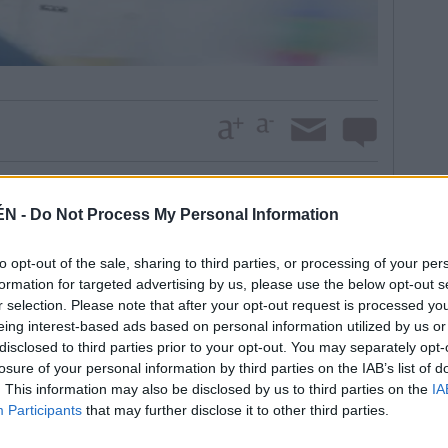
a, Mario Gómez, Nando; Óscar Quesada, Pablo Ortiz,
 y Hugo Díaz buscarán un éxito para dar un impulso
ÉN -
Do Not Process My Personal Information
parador es claro y tiene como objetivo convertir al
nexpugnable. “Queremos hacernos fuertes en casa y
to opt-out of the sale, sharing to third parties, or processing of your per
tado que logramos ante el Jumilla y de paso
formation for targeted advertising by us, please use the below opt-out s
r selection. Please note that after your opt-out request is processed y
Betis B. En caso hemos sumado siete puntos de nueve
eing interest-based ads based on personal information utilized by us or
no de la regularidad”, anuncia el entrenador del
disclosed to third parties prior to your opt-out. You may separately opt-
des del partido con el “decano” del fútbol español
losure of your personal information by third parties on the IAB’s list of
ara primero jugar las eliminatorias y después volver a
. This information may also be disclosed by us to third parties on the
IA
Participants
that may further disclose it to other third parties.
 se caracteriza por las urgencias deportivas, la