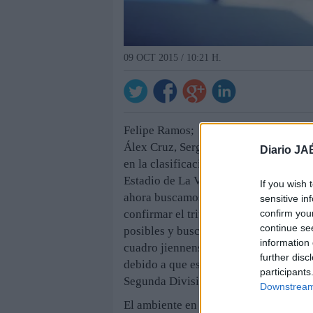
09 OCT 2015 / 10:21 H.
Felipe Ramos; Luis Pérez, Paco Aguz
Álex Cruz, Sergio Molina, Santi Villa
Diario JA
en la clasificación. El mensaje del pre
Estadio de La Victoria en un campo i
If you wish 
ahora buscamos repetir el mismo resul
sensitive in
confirm you
confirmar el triunfo en el campo del 
continue se
posibles y buscamos encontrar el cami
information 
cuadro jiennense. Admite las dificulta
further disc
debido a que es uno de los favoritos p
participants
Segunda División A.
Downstream 
El ambiente en el Recreativo de Huelva