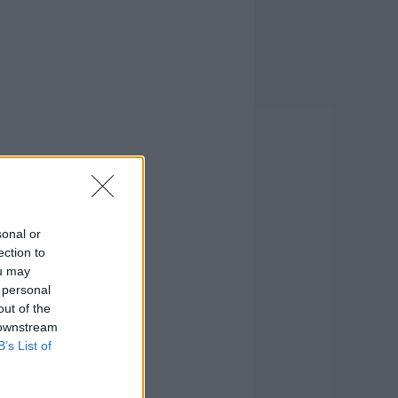
sonal or
ection to
ou may
 personal
out of the
 downstream
B’s List of