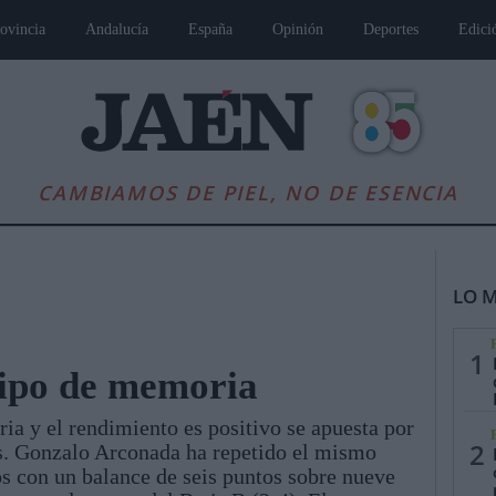
ovincia
Andalucía
España
Opinión
Deportes
Edici
CAMBIAMOS DE PIEL, NO DE ESENCIA
LO M
1
uipo de memoria
ia y el rendimiento es positivo se apuesta por
es
Andalucía
Internacional
Opinión
Cultura
Deportes
Jaén, Pu
2
es. Gonzalo Arconada ha repetido el mismo
os con un balance de seis puntos sobre nueve