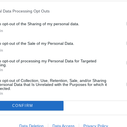
mas económicos. “Desconozco hasta qué punto
os tenemos que estar centrados en lo nuestro y
l Data Processing Opt Outs
ión, que seguro desea ver un partido como el del
e reconoce que sus jugadores merecían un éxito
o opt-out of the Sharing of my personal data.
tis B. “Ganar de la forma que lo hicimos nos tiene
In
uatro tantos no es fácil y nosotros dimos ese paso en
o opt-out of the Sale of my Personal Data.
In
secutivas sin jugar en casa y este periodo lo han
ad para resembrar el césped del Estadio de La
to opt-out of processing my Personal Data for Targeted
ing.
l colectivo a ejercitarse en Martos o Torredonjimeno.
In
er sus propias instalaciones, en las que poder
o opt-out of Collection, Use, Retention, Sale, and/or Sharing
rredonjimeno y a Martos, porque nos han permitido
ersonal Data that Is Unrelated with the Purposes for which it
stamos resembrando LaVictoria”, afirma. Su deseo es
lected.
In
CONFIRM
Data Deletion
Data Access
Privacy Policy