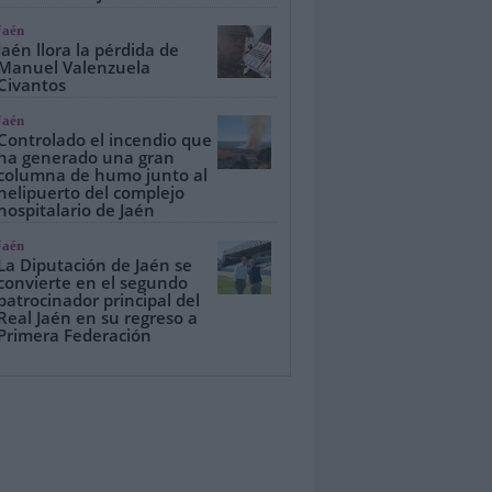
Jaén
Jaén llora la pérdida de
Manuel Valenzuela
Civantos
Jaén
Controlado el incendio que
ha generado una gran
columna de humo junto al
helipuerto del complejo
hospitalario de Jaén
Jaén
La Diputación de Jaén se
convierte en el segundo
patrocinador principal del
Real Jaén en su regreso a
Primera Federación