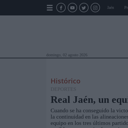
Jaén
Pr
domingo, 02 agosto 2026
Histórico
DEPORTES
Real Jaén, un eq
Cuando se ha conseguido la victor
Módulos Portada
Jaén
Provincia
Linar
la continuidad en las alineacion
equipo en los tres últimos partid