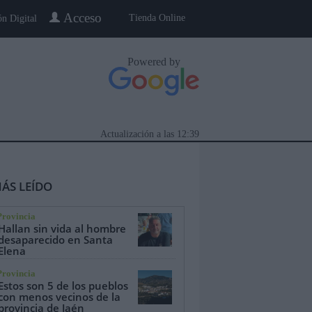
Acceso
Tienda Online
ón Digital
Powered by
Actualización a las
12:39
ÁS LEÍDO
Provincia
Hallan sin vida al hombre
desaparecido en Santa
Elena
eblo a Pueblo
Gente
Especiales
Provincia
Estos son 5 de los pueblos
con menos vecinos de la
provincia de Jaén