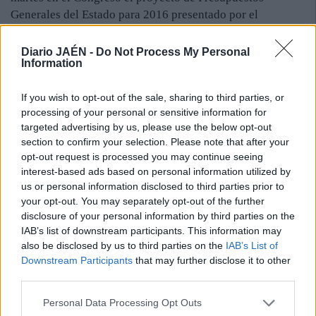
Generales del Estado para 2016 presentado por el
Gobierno. Después de que el presidente haya dejado en
manos del ministro de Hacienda y Administraciones
Diario JAÉN -
Do Not Process My Personal
Information
Públicas, Cristóbal Montoro, el debate de los
Presupuestos, Hernando le reprocha “falta de valentía” y
If you wish to opt-out of the sale, sharing to third parties, or
“gallardía” por no debatir desde la tribuna del Congreso
processing of your personal or sensitive information for
con los partidos de la oposición. Se explica así ya que,
targeted advertising by us, please use the below opt-out
aunque el presidente no interviniera en el Pleno, sí
section to confirm your selection. Please note that after your
respondió después en los pasillos del Congreso en
opt-out request is processed you may continue seeing
declaraciones a los medios de comunicación a Pedro
interest-based ads based on personal information utilized by
Sánchez.
us or personal information disclosed to third parties prior to
your opt-out. You may separately opt-out of the further
disclosure of your personal information by third parties on the
IAB’s list of downstream participants. This information may
also be disclosed by us to third parties on the
IAB’s List of
Downstream Participants
that may further disclose it to other
third parties.
Personal Data Processing Opt Outs