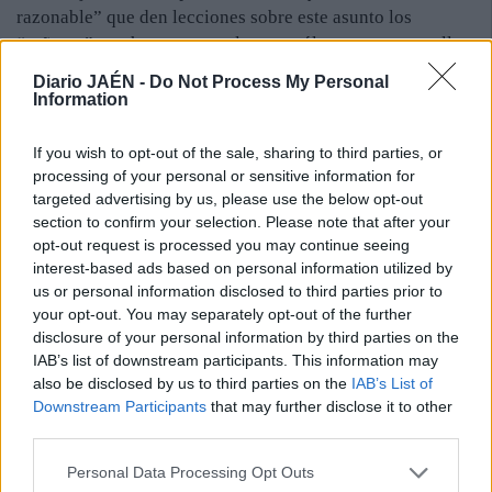
razonable” que den lecciones sobre este asunto los
“señores” que hacen unas a las que sólo se presentan ellos.
Por otro lado, preguntado por la posibilidad de que el
Diario JAÉN -
Do Not Process My Personal
presidente gallego, Alberto Núñez Feijóo, concurra como
Information
diputado en las próximas elecciones generales para ser
diputado en el Congreso, Rajoy aseguró que “lo último”
If you wish to opt-out of the sale, sharing to third parties, or
que le ha dicho “Alberto” es que “quiere continuar en
processing of your personal or sensitive information for
targeted advertising by us, please use the below opt-out
Galicia”. Así se lo manifestó cuando hablaron después de
section to confirm your selection. Please note that after your
las elecciones municipales y también el pasado domingo
opt-out request is processed you may continue seeing
durante la apertura del curso político en Sotomator
interest-based ads based on personal information utilized by
(Pontevedra).
us or personal information disclosed to third parties prior to
your opt-out. You may separately opt-out of the further
disclosure of your personal information by third parties on the
IAB’s list of downstream participants. This information may
also be disclosed by us to third parties on the
IAB’s List of
Downstream Participants
that may further disclose it to other
third parties.
Personal Data Processing Opt Outs