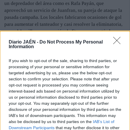
un depredador del área como es Rafa Payán, que
aprovechó un servicio de Juanfran, su pareja de ataque la
pasada campaña. Los locales fabricaron ocasiones de gol
para aumentar el tanteador y casi resolver la eliminatoria,
pero el Jumilla en una acción de Etamane empató el
partido. Demasiado premio para los méritos de uno y otro
Diario JAÉN -
Do Not Process My Personal
conjunto, aunque con la igualada a uno se llegó al
Information
descanso en Linarejos. En la reanudación la situación
resultó idéntica. Presión y ocasiones locales. Las salidas
If you wish to opt-out of the sale, sharing to third parties, or
de David Gámiz y Francis Ferrón fuero determinantes para
processing of your personal or sensitive information for
tener las ideas claras a la hora de generar ocasiones.
targeted advertising by us, please use the below opt-out
section to confirm your selection. Please note that after your
Payán, otra vez el granadino, llevó el delirio a las gradas
opt-out request is processed you may continue seeing
con el segundo tanto, aunque antes el Linares malogró
interest-based ads based on personal information utilized by
claras ocasiones. Corpas pudo sentenciar con una vaselina
us or personal information disclosed to third parties prior to
y el Jumilla asustó con un lanzamiento directo que se
your opt-out. You may separately opt-out of the further
estrelló en el larguero. Pero el triunfo no se le escapó al
disclosure of your personal information by third parties on the
equipo de Torres.
IAB’s list of downstream participants. This information may
also be disclosed by us to third parties on the
IAB’s List of
Downstream Participants
that may further disclose it to other