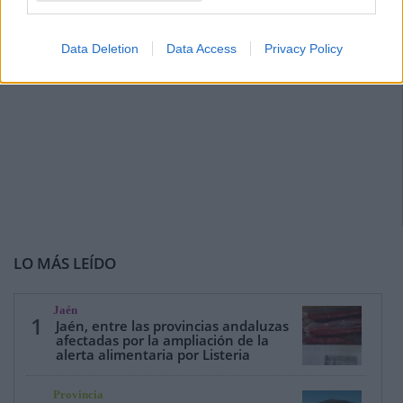
Data Deletion
Data Access
Privacy Policy
LO MÁS LEÍDO
Jaén
1
Jaén, entre las provincias andaluzas
afectadas por la ampliación de la
alerta alimentaria por Listeria
Provincia