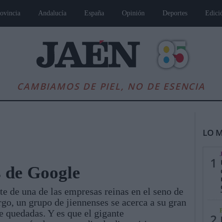
ovincia
Andalucía
España
Opinión
Deportes
Edici
CAMBIAMOS DE PIEL, NO DE ESENCIA
LO M
1
s de Google
te de una de las empresas reinas en el seno de
es
Andalucía
Internacional
Opinión
Cultura
Deportes
Jaén, Pu
go, un grupo de jiennenses se acerca a su gran
 quedadas. Y es que el gigante
2