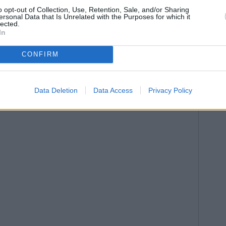
aplicaciones y formar empresas de este tipo.
o opt-out of Collection, Use, Retention, Sale, and/or Sharing
r qué tenemos que irnos fuera aún cuando tenemos
ersonal Data that Is Unrelated with the Purposes for which it
lected.
n, para autopreguntarse que, quizá, el problema esté
In
 un proyecto nuevo. “Creemos que a corto plazo no se
as puede que rompamos esta creencia”.
CONFIRM
Data Deletion
Data Access
Privacy Policy