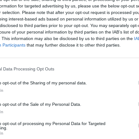
udiantes de la Universidad que forman parte del
formation for targeted advertising by us, please use the below opt-out s
én está abierto a cualquier amante de las nuevas
r selection. Please note that after your opt-out request is processed y
ado medio y superior.
eing interest-based ads based on personal information utilized by us or
disclosed to third parties prior to your opt-out. You may separately opt-
a ha participado en una de las charlas que organiza
losure of your personal information by third parties on the IAB’s list of
pulos” de las nuevas tecnologías. “Hace unos meses
. This information may also be disclosed by us to third parties on the
IA
organiza en San Francisco vía ‘streaming’ desde la
Participants
that may further disclose it to other third parties.
alamos las conocidas ‘Google glass’ y sorteamos
por delante, Moreno adelanta que trabajan en la
l Data Processing Opt Outs
do como “Devfest”, que se celebrará en noviembre.
tas partes de España, entre ellos la persona que
o opt-out of the Sharing of my personal data.
leres y varias sorpresas”, dice.
In
po de citas, Gabriel Moreno apunta que Google les
s, así como con el material promocional. “La mayor
o opt-out of the Sale of my Personal Data.
ue necesitamos patrocinadores”, subraya. En cualquier
In
 permiten abrirse para crear redes y contactos entre
to opt-out of processing my Personal Data for Targeted
ing.
In
una de las pretensiones del GDG es crear la idea de