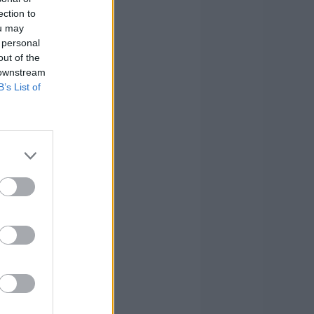
ection to
ou may
 personal
out of the
 downstream
B’s List of