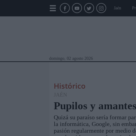
Jaén
Pr
domingo, 02 agosto 2026
Histórico
JAÉN
Pupilos y amante
Quizá su paraíso sería formar par
Módulos Portada
Jaén
Provincia
Linar
la informática, Google, sin embar
pasión regularmente por medio de