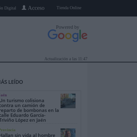
Acceso
Tienda Online
ón Digital
Powered by
Actualización a las
11:47
ÁS LEÍDO
Jaén
Un turismo colisiona
contra un camión de
reparto de bombonas en la
calle Eduardo García-
eblo a Pueblo
Gente
Especiales
Triviño López en Jaén
Provincia
Hallan sin vida al hombre