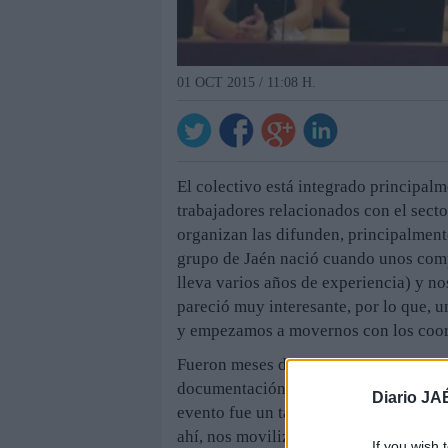
01 OCT 2015 / 11:08 H.
El colectivo está integrado principal
trabajadores relacionados con el secto
organizan las difunden, principalment
grupo de Jaén nació cuando unos com
lleva varios años de experiencia) y n
pareció muy interesante, por lo que,
y empezamos a movernos con los coor
Fueron meses de gestión en los que lo
documentación para reunir los requisi
Diario JA
evento fue un taller en la UJA sobre c
ahí, nos movilizamos más y comenzamos
If you wish 