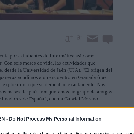
mente por estudiantes de Informática así como
r. Con seis meses de vida, las actividades que
e, desde la Universidad de Jaén (UJA). “El origen del
pañeros acudimos a un encuentro en Granada (que
os explicaron a qué se dedicaban exactamente. Nos
 unos meses después, nos juntamos un grupo de amigos
dinadores de España”, cuenta Gabriel Moreno.
s jiennenses debieron enviar todo tipo de
tos y crearse como tal. “Recuerdo que el primer
ÉN -
Do Not Process My Personal Information
onceptos de programación y desarrollo. A partir de
 a organizar talleres y a quedar los viernes”,
to opt-out of the sale, sharing to third parties, or processing of your per