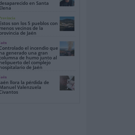
desaparecido en Santa
Elena
Provincia
Estos son los 5 pueblos con
menos vecinos de la
provincia de Jaén
Jaén
Controlado el incendio que
ha generado una gran
columna de humo junto al
helipuerto del complejo
hospitalario de Jaén
Jaén
Jaén llora la pérdida de
Manuel Valenzuela
Civantos