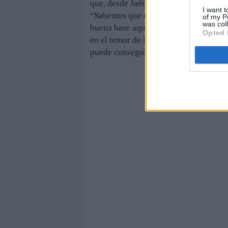
que, desde Jaén, se apueste por hacer 
I want t
“Sabemos que es complicado, pero, po
of my P
was col
buena base aquí”, se cuestiona el jove
Opted 
en el temor de invertir y apostar por
puede conseguir pero con estas charl