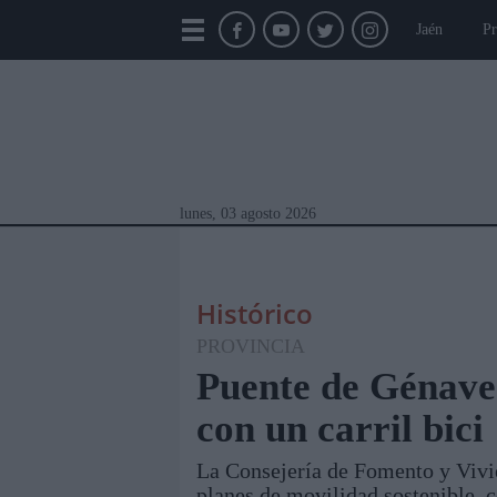
Jaén
Pr
lunes, 03 agosto 2026
Histórico
PROVINCIA
Puente de Génave
con un carril bici
Módulos Portada
Jaén
Provincia
Linar
La Consejería de Fomento y Vivie
planes de movilidad sostenible, c