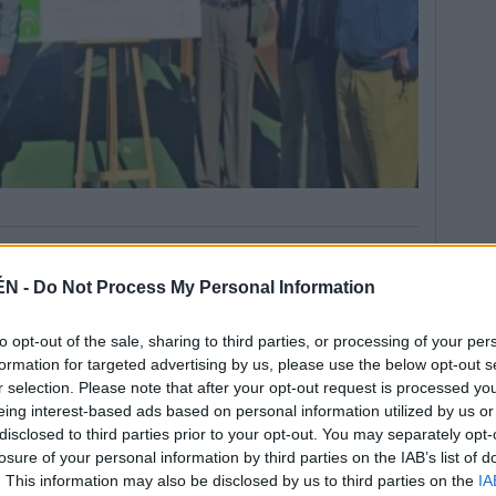
ÉN -
Do Not Process My Personal Information
to opt-out of the sale, sharing to third parties, or processing of your per
 de la Bicicleta de Andalucía” de la Dirección
formation for targeted advertising by us, please use the below opt-out s
ejería de Fomento y Vivienda de la Junta. El
r selection. Please note that after your opt-out request is processed y
s 5 kilómetros de camino que, en su mayoría,
eing interest-based ads based on personal information utilized by us or
 A-310. No obstante, debido a las limitaciones de la
disclosed to third parties prior to your opt-out. You may separately opt-
travesía de Puente Génave, entre los puntos
losure of your personal information by third parties on the IAB’s list of
tencia de numerosos cruces, el carril se bifurca con
. This information may also be disclosed by us to third parties on the
IA