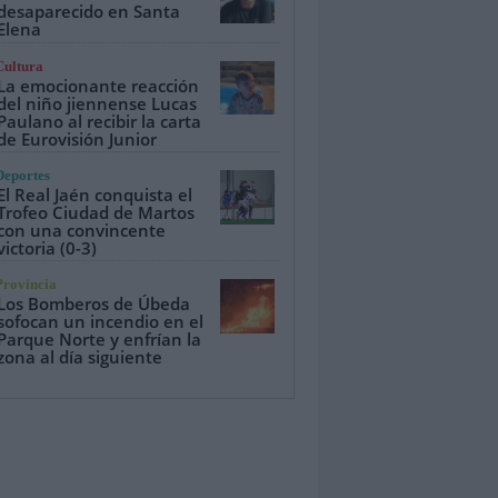
desaparecido en Santa
Elena
Cultura
La emocionante reacción
del niño jiennense Lucas
Paulano al recibir la carta
de Eurovisión Junior
Deportes
El Real Jaén conquista el
Trofeo Ciudad de Martos
con una convincente
victoria (0-3)
Provincia
Los Bomberos de Úbeda
sofocan un incendio en el
Parque Norte y enfrían la
zona al día siguiente