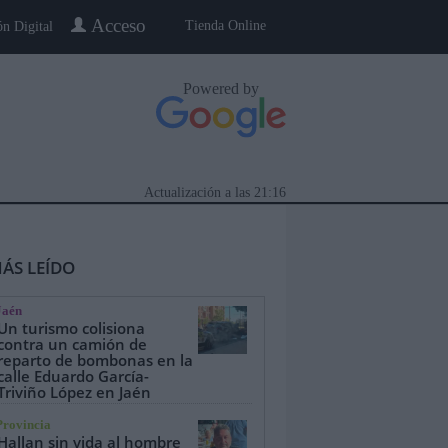
Acceso
Tienda Online
ón Digital
Powered by
Actualización a las
21:16
ÁS LEÍDO
Jaén
Un turismo colisiona
contra un camión de
reparto de bombonas en la
calle Eduardo García-
eblo a Pueblo
Gente
Especiales
Triviño López en Jaén
Provincia
Hallan sin vida al hombre