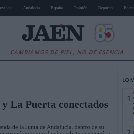
ovincia
Andalucía
España
Opinión
Deportes
Edici
CAMBIAMOS DE PIEL, NO DE ESENCIA
LO M
1
 y La Puerta conectados
es
Andalucía
Internacional
Opinión
Cultura
Deportes
Jaén, Pu
nda de la Junta de Andalucía, dentro de su
2
onstruirá un tramo de vía ciclista que unirá, a