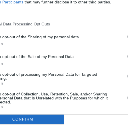
Participants
that may further disclose it to other third parties.
e la calzada existente. El trazado se divide en tres
0 durante unos seiscientos metros, en la travesía de
oyecta un carril bici de 2,5 metros, junto al acerado
 para lo que se desplaza el eje de la carretera. La
l Data Processing Opt Outs
,75 metros y arcenes de cincuenta centímetros de
o opt-out of the Sharing of my personal data.
In
nes izquierdo y derecho de la vía. Se mantienen el
 recorrido, hasta el kilómetro, 5,050 no se ejecuta
o opt-out of the Sale of my Personal Data.
 que se amplía la plataforma con el uso de unos
In
ta ya puso en servicio un carril bici entre Úbeda y
truye un paso elevado para salvar el cruce entre las
to opt-out of processing my Personal Data for Targeted
ing.
In
o opt-out of Collection, Use, Retention, Sale, and/or Sharing
ersonal Data that Is Unrelated with the Purposes for which it
lected.
In
CONFIRM