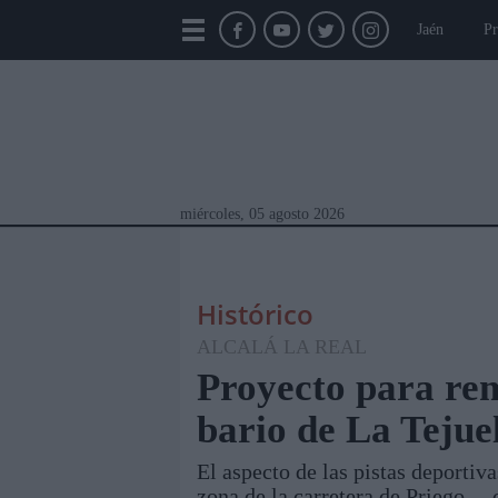
Jaén
Pr
miércoles, 05 agosto 2026
Histórico
ALCALÁ LA REAL
Proyecto para rem
bario de La Tejue
Módulos Portada
Jaén
Provincia
Linar
El aspecto de las pistas deportiv
zona de la carretera de Priego— 