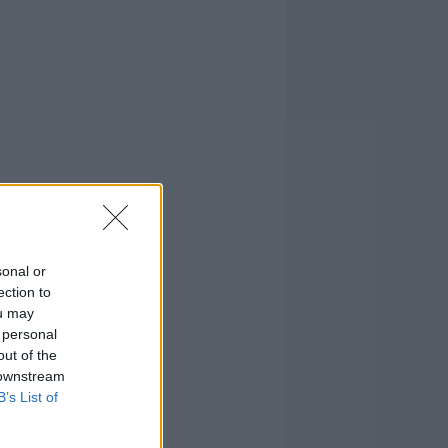
sonal or
ection to
ou may
 personal
out of the
 downstream
B’s List of