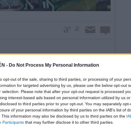
ciativa Urbana II, debe estar terminada para el
omo aclaró Hinojosa, es “matar dos pájaros de un
ÉN -
Do Not Process My Personal Information
 realce al lugar, ahora degradado, y, por otro, se
s en los pisos contiguos a las dos pistas actuales.
to opt-out of the sale, sharing to third parties, or processing of your per
formation for targeted advertising by us, please use the below opt-out s
onsiste en dejar media cancha, con una portería y una
r selection. Please note that after your opt-out request is processed y
aloncesto, un espacio para la petanca y un área de
eing interest-based ads based on personal information utilized by us or
án grandes jardineras con árboles que darán sombra y
disclosed to third parties prior to your opt-out. You may separately opt-
ervirán para crear una especie de circuito,
losure of your personal information by third parties on the IAB’s list of
. This information may also be disclosed by us to third parties on the
IA
Participants
that may further disclose it to other third parties.
al alcalaína es que con esta novedosa idea se