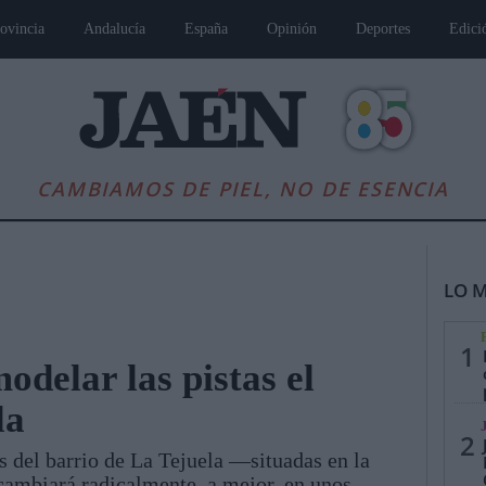
ovincia
Andalucía
España
Opinión
Deportes
Edici
CAMBIAMOS DE PIEL, NO DE ESENCIA
LO M
1
odelar las pistas el
la
es
Andalucía
Internacional
Opinión
Cultura
Deportes
Jaén, Pu
2
as del barrio de La Tejuela —situadas en la
cambiará radicalmente, a mejor, en unos