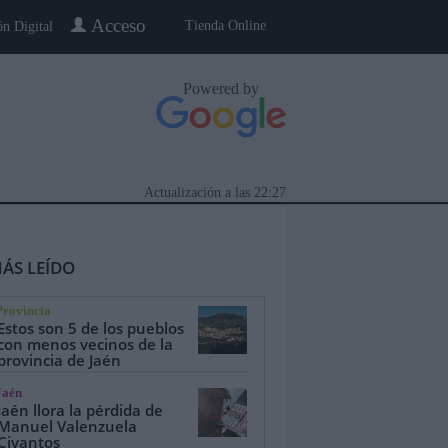
Acceso
Tienda Online
ón Digital
Powered by
Actualización a las
22:27
ÁS LEÍDO
Provincia
Estos son 5 de los pueblos
con menos vecinos de la
provincia de Jaén
eblo a Pueblo
Gente
Especiales
Jaén
Jaén llora la pérdida de
Manuel Valenzuela
Civantos