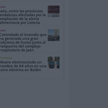
Jaén
Jaén, entre las provincias
andaluzas afectadas por la
ampliación de la alerta
alimentaria por Listeria
Jaén
Controlado el incendio que
ha generado una gran
columna de humo junto al
helipuerto del complejo
hospitalario de Jaén
Provincia
Muere electrocutado un
hombre de 64 años en una
torre eléctrica en Bailén