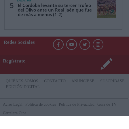
Deportes
5
El Córdoba levanta su tercer Trofeo
del Olivo ante un Real Jaén que fue
de más a menos (1-2)
Redes Sociales
Regístrate
QUIÉNES SOMOS
CONTACTO
ANÚNCIESE
SUSCRÍBASE
EDICIÓN DIGITAL
Aviso Legal
Politica de cookies
Política de Privacidad
Guía de TV
Cartelera Cine