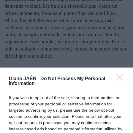
demanda vecinal. Ese ha sido el escollo que, desde un
primer momento, frenaba el punto final del conflicto.
Ahora, los 689.099 euros están sobre la mesa y, más
adelante, si compete a otro organismo la propiedad y, por
tanto, el arreglo, deberá desembolsar el dinero. Pero lo
importante es responder, resolver y ser operativos. Eso se
pide a cualquier administración, aunque a menudo sea tan
difícil que sea realidad.
Diario JAÉN -
Do Not Process My Personal
Information
If you wish to opt-out of the sale, sharing to third parties, or
processing of your personal or sensitive information for
targeted advertising by us, please use the below opt-out
section to confirm your selection. Please note that after your
opt-out request is processed you may continue seeing
interest-based ads based on personal information utilized by