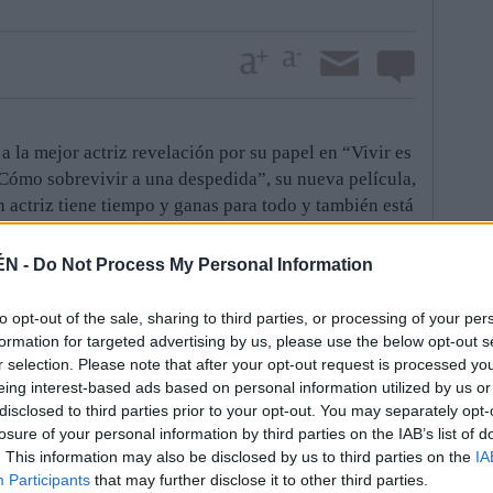
a la mejor actriz revelación por su papel en “Vivir es
 “Cómo sobrevivir a una despedida”, su nueva película,
n actriz tiene tiempo y ganas para todo y también está
r trabajo para televisión, la serie de Antena 3 “Bajo
óximos meses.
ÉN -
Do Not Process My Personal Information
z compartirá cámara con Yon González, Blanca Romero,
Melani Olivares o Lluis Homar, que son algunos de
to opt-out of the sale, sharing to third parties, or processing of your per
ial que se centra en la búsqueda de una menor que ha
formation for targeted advertising by us, please use the below opt-out s
vo proyecto de Bambú Producciones, Natalia de Molina
r selection. Please note that after your opt-out request is processed y
eing interest-based ads based on personal information utilized by us or
la niña secuestrada, Eduardo. La linarense da vida a una
disclosed to third parties prior to your opt-out. You may separately opt-
ue, aunque su aspecto es de una chica poligonera, es
losure of your personal information by third parties on the IAB’s list of
y humana. “A Leti le gusta salir de marcha, beber
. This information may also be disclosed by us to third parties on the
IA
 su novio, Eduardo. Está muy enamorada de él y le
Participants
that may further disclose it to other third parties.