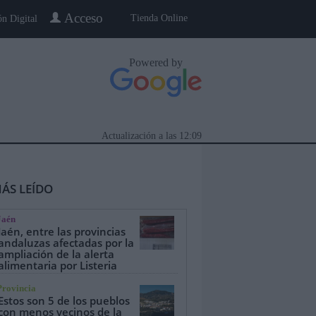
Acceso
Tienda Online
ón Digital
Powered by
Actualización a las
12:09
ÁS LEÍDO
Jaén
Jaén, entre las provincias
andaluzas afectadas por la
ampliación de la alerta
alimentaria por Listeria
eblo a Pueblo
Gente
Especiales
Provincia
Estos son 5 de los pueblos
con menos vecinos de la