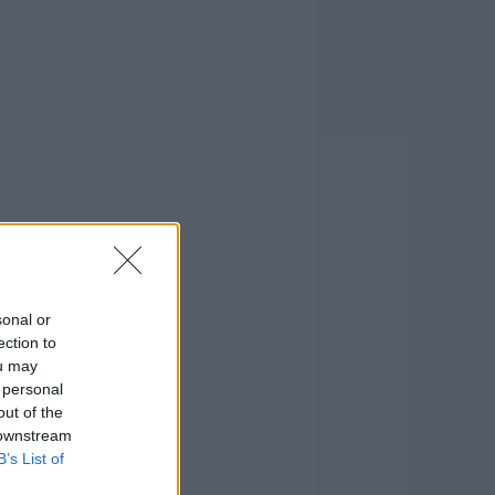
sonal or
ection to
ou may
 personal
out of the
 downstream
B’s List of