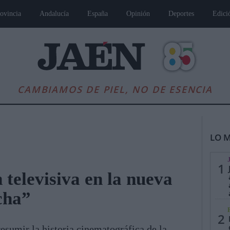
ovincia
Andalucía
España
Opinión
Deportes
Edici
CAMBIAMOS DE PIEL, NO DE ESENCIA
LO M
1
 televisiva en la nueva
cha”
es
Andalucía
Internacional
Opinión
Cultura
Deportes
Jaén, Pu
2
esumir la historia cinematográfica de la