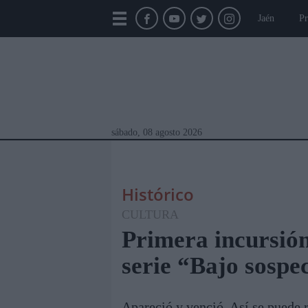
Jaén
Pr
sábado, 08 agosto 2026
Histórico
CULTURA
Primera incursión
serie “Bajo sospe
Módulos Portada
Jaén
Provincia
Linar
Apareció y venció. Así se puede r