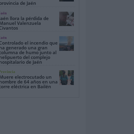
provincia de Jaén
Jaén
Jaén llora la pérdida de
Manuel Valenzuela
Civantos
Jaén
Controlado el incendio que
ha generado una gran
columna de humo junto al
helipuerto del complejo
hospitalario de Jaén
Provincia
Muere electrocutado un
hombre de 64 años en una
torre eléctrica en Bailén