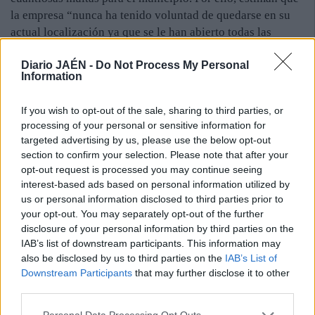
la empresa “nunca ha tenido voluntad de quedarse en su
actual localización ya que se le han abierto todas las
puertas, pero ellos nunca han rubricado el acuerdo”. A este
Diario JAÉN -
Do Not Process My Personal
respecto, el exalcalde popular José Robles asegura que se
Information
podía haber hecho más por esta situación ya que, a su
entender, hace diez años se cambió el convenio
If you wish to opt-out of the sale, sharing to third parties, or
urbanístico para consolidar la actividad empresarial pero
processing of your personal or sensitive information for
al llegar a la alcaldía el Partido Socialista, “todo quedó en
targeted advertising by us, please use the below opt-out
agua de borrajas”.
section to confirm your selection. Please note that after your
El portavoz del PSOE, Fran Lozano, afirmó que seguirán
opt-out request is processed you may continue seeing
negociando con la empresa para reconducir esta situación
interest-based ads based on personal information utilized by
us or personal information disclosed to third parties prior to
aunque la decisión ya esté tomada.
your opt-out. You may separately opt-out of the further
disclosure of your personal information by third parties on the
IAB’s list of downstream participants. This information may
also be disclosed by us to third parties on the
IAB’s List of
Downstream Participants
that may further disclose it to other
third parties.