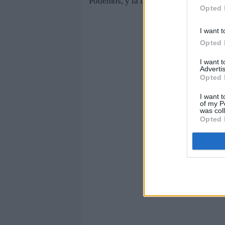
Podemos, y la ironía, un recurso de l
Opted 
I want t
Opted 
I want 
Advertis
Opted 
I want t
of my P
was col
Opted 