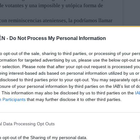
de votantes y una imposible y utópica forma de
con reminiscencias atenienses, la podríamos llamar
rteo para la elección de líderes preparados por su
aumentando así las posibilidades de acierto en la
ÉN -
Do Not Process My Personal Information
amos como Margaret Thatcher, la dama de hierro,
como garante de una buena gestión en la parcela
to opt-out of the sale, sharing to third parties, or processing of your per
arecido a todos menos al expresidente Rodríguez
formation for targeted advertising by us, please use the below opt-out s
oder, que esta ciencia se podría aprender en una tarde.
r selection. Please note that after your opt-out request is processed y
erosa y experimentada cantera de líderes entre
eing interest-based ads based on personal information utilized by us or
disclosed to third parties prior to your opt-out. You may separately opt-
ilidad de la presidencia de comunidades de vecinos,
losure of your personal information by third parties on the IAB’s list of
propiado en tanto que ya poseen la experiencia de
. This information may also be disclosed by us to third parties on the
IA
an arduos como los que intentan resolver los
Participants
that may further disclose it to other third parties.
emás, ello se matiza con poderes limitados en el
ministrados amén del control, antes y después de su
no se gobernaría peor que lo que se hace ahora.
l Data Processing Opt Outs
es clara: El porcentaje de ciudadanos corruptos sale
, y proponer utopías es gratis, como bien saben en
o opt-out of the Sharing of my personal data.