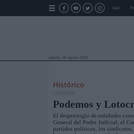
Jaén
Pr
sábado, 08 agosto 2026
Histórico
OPINIÓN
Podemos y Lotocr
El desprestigio de entidades com
Módulos Portada
Jaén
Provincia
Linar
General del Poder Judicial, el Co
partidos políticos, los sindicatos