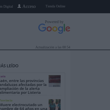
Acceso
Tienda Online
ón Digital
Powered by
Actualización a las
00:54
ÁS LEÍDO
Jaén
Jaén, entre las provincias
andaluzas afectadas por la
ampliación de la alerta
alimentaria por Listeria
eblo a Pueblo
Gente
Especiales
Provincia
Muere electrocutado un
hombre de 64 años en una