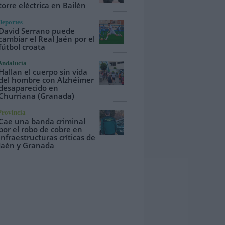
torre eléctrica en Bailén
Deportes
David Serrano puede
cambiar el Real Jaén por el
fútbol croata
Andalucía
Hallan el cuerpo sin vida
del hombre con Alzhéimer
desaparecido en
Churriana (Granada)
Provincia
Cae una banda criminal
por el robo de cobre en
infraestructuras críticas de
Jaén y Granada