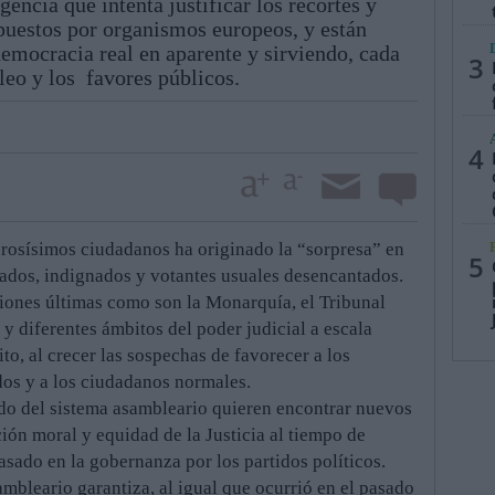
encia que intenta justificar los recortes y
mpuestos por organismos europeos, y están
emocracia real en aparente y sirviendo, cada
3
leo y los favores públicos.
4
rosísimos ciudadanos ha originado la “sorpresa” en
5
cados, indignados y votantes usuales desencantados.
ciones últimas como son la Monarquía, el Tribunal
y diferentes ámbitos del poder judicial a escala
to, al crecer las sospechas de favorecer a los
dos y a los ciudadanos normales.
do del sistema asambleario quieren encontrar nuevos
ón moral y equidad de la Justicia al tiempo de
 basado en la gobernanza por los partidos políticos.
ambleario garantiza, al igual que ocurrió en el pasado