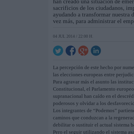
han creado una situación de emerg
sacrificios de los ciudadanos, i
ayudando a transformar nuestra d
vez más, para administrar el emp
04 JUL 2014 / 22:00 H.
La percepción de este hecho por nume
las elecciones europeas entre perjudi
Para agravar más el asunto las institu
Constitucional, el Parlamento europeo 
supranacional han caído en el descrédi
poderosos y olvidar a los desfavoreci
Los integrantes de “Podemos” partien
caminos que conduzcan a la regeneraci
debilitar o sustituir el actual sistema
Pero el seguir utilizando el sistema as