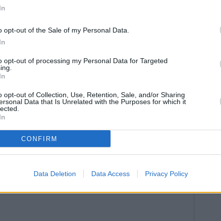
a argumentación.
In
o opt-out of the Sale of my Personal Data.
In
to opt-out of processing my Personal Data for Targeted
ing.
In
o opt-out of Collection, Use, Retention, Sale, and/or Sharing
ersonal Data that Is Unrelated with the Purposes for which it
lected.
In
CONFIRM
Data Deletion
Data Access
Privacy Policy