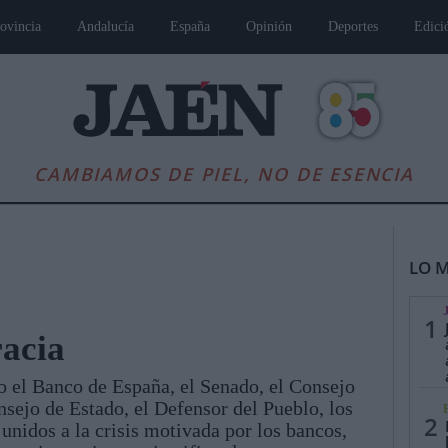
ovincia
Andalucía
España
Opinión
Deportes
Edici
CAMBIAMOS DE PIEL, NO DE ESENCIA
LO M
1
acia
o el Banco de España, el Senado, el Consejo
es
Andalucía
Internacional
Opinión
Cultura
Deportes
Jaén, Pu
nsejo de Estado, el Defensor del Pueblo, los
2
, unidos a la crisis motivada por los bancos,