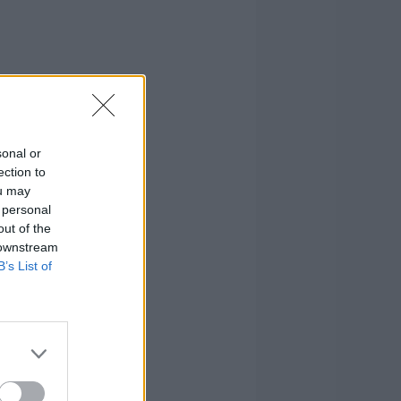
sonal or
ection to
ou may
 personal
out of the
 downstream
B’s List of