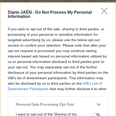
Carlos Castillo y ya se asoma a la élite nacional después
de quedar décimo en el Campeonato de España. “El
Diario JAÉN -
Do Not Process My Personal
segundo puesto en el Andaluz fue un excelente resultado.
Information
Es la recompensa al trabajo realizado con mi entrenador
durante toda la temporada”. Es un apasionado de la hípica
If you wish to opt-out of the sale, sharing to third parties, or
y desde los 8 años practica esta modalidad deportiva. Es
processing of your personal or sensitive information for
un jinete ambicioso, pero que sabe que para triunfar es
targeted advertising by us, please use the below opt-out
section to confirm your selection. Please note that after your
necesario el entrenamiento y la humildad. Está en el
opt-out request is processed you may continue seeing
camino para situarse entre los mejores especialistas.
interest-based ads based on personal information utilized by
us or personal information disclosed to third parties prior to
your opt-out. You may separately opt-out of the further
disclosure of your personal information by third parties on the
IAB’s list of downstream participants. This information may
also be disclosed by us to third parties on the
IAB’s List of
Downstream Participants
that may further disclose it to other
third parties.
Personal Data Processing Opt Outs
I want to opt-out of the Sharing of my