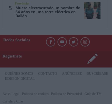
Provincia
5
Muere electrocutado un hombre de
64 años en una torre eléctrica en
Bailén
Redes Sociales
Regístrate
QUIÉNES SOMOS
CONTACTO
ANÚNCIESE
SUSCRÍBASE
EDICIÓN DIGITAL
Aviso Legal
Politica de cookies
Política de Privacidad
Guía de TV
Cartelera Cine