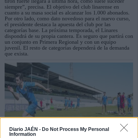
tirón fuerte llegará a última hora, como suele suceder
siempre”, precisa. El objetivo del club linarense en
cuanto a su masa social es alcanzar los 1.000 abonados.
Por otro lado, como dato novedoso para el nuevo curso,
el presidente destaca la apuesta del club por las
categorías base. La próxima temporada, el Linares
dispondrá de su propia cantera. Es seguro que partirá con
un conjunto en Primera Regional y con un equipo
juvenil. El resto de categorías dependerá de la demanda
que exista.
Diario JAÉN -
Do Not Process My Personal
Information