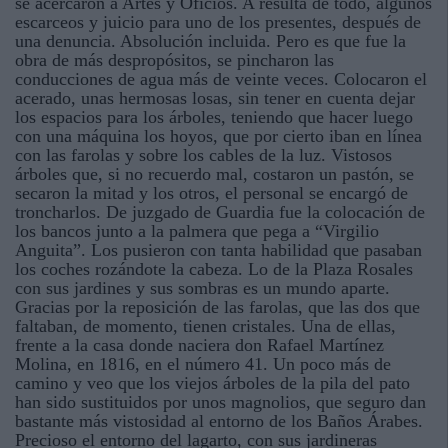
se acercaron a Artes y Oficios. A resulta de todo, algunos
escarceos y juicio para uno de los presentes, después de
una denuncia. Absolución incluida. Pero es que fue la
obra de más despropósitos, se pincharon las
conducciones de agua más de veinte veces. Colocaron el
acerado, unas hermosas losas, sin tener en cuenta dejar
los espacios para los árboles, teniendo que hacer luego
con una máquina los hoyos, que por cierto iban en línea
con las farolas y sobre los cables de la luz. Vistosos
árboles que, si no recuerdo mal, costaron un pastón, se
secaron la mitad y los otros, el personal se encargó de
troncharlos. De juzgado de Guardia fue la colocación de
los bancos junto a la palmera que pega a “Virgilio
Anguita”. Los pusieron con tanta habilidad que pasaban
los coches rozándote la cabeza. Lo de la Plaza Rosales
con sus jardines y sus sombras es un mundo aparte.
Gracias por la reposición de las farolas, que las dos que
faltaban, de momento, tienen cristales. Una de ellas,
frente a la casa donde naciera don Rafael Martínez
Molina, en 1816, en el número 41. Un poco más de
camino y veo que los viejos árboles de la pila del pato
han sido sustituidos por unos magnolios, que seguro dan
bastante más vistosidad al entorno de los Baños Árabes.
Precioso el entorno del lagarto, con sus jardineras