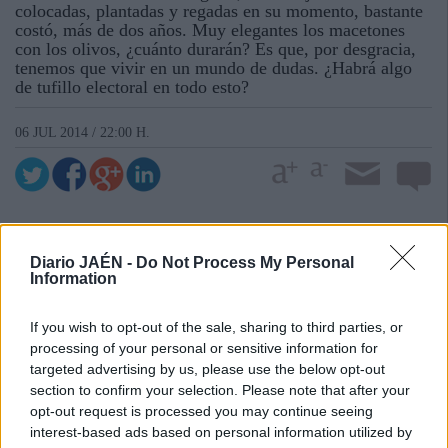
colocadas, plantadas y regadas en su momento, bastante
costó, más de dos años. Muy elegantes los macetones
con los olivos, ¿cuánto durarán? Es que, por desgracia,
tenemos que vivir en un mundo de dudas. ¿Habrá algo
de tufillo electoral en todo esto?
06 JUL 2014 / 22:00 H.
Diario JAÉN -
Do Not Process My Personal
Information
If you wish to opt-out of the sale, sharing to third parties, or
processing of your personal or sensitive information for
targeted advertising by us, please use the below opt-out
section to confirm your selection. Please note that after your
opt-out request is processed you may continue seeing
interest-based ads based on personal information utilized by