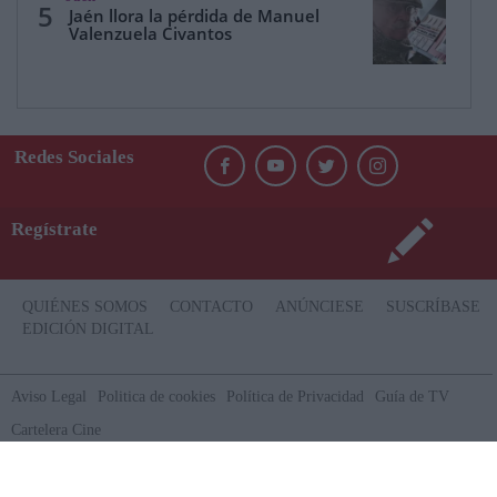
5
Jaén llora la pérdida de Manuel
Valenzuela Civantos
Redes Sociales
Regístrate
QUIÉNES SOMOS
CONTACTO
ANÚNCIESE
SUSCRÍBASE
EDICIÓN DIGITAL
Aviso Legal
Politica de cookies
Política de Privacidad
Guía de TV
Cartelera Cine