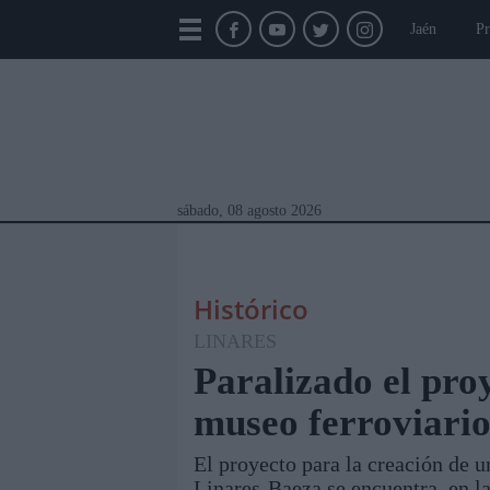
Jaén
Pr
sábado, 08 agosto 2026
Histórico
LINARES
Paralizado el pro
museo ferroviari
Módulos Portada
Jaén
Provincia
Linar
El proyecto para la creación de 
Linares-Baeza se encuentra, en la