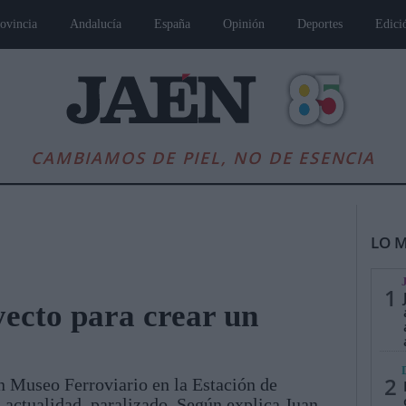
ovincia
Andalucía
España
Opinión
Deportes
Edici
CAMBIAMOS DE PIEL, NO DE ESENCIA
LO M
1
yecto para crear un
o
es
Andalucía
Internacional
Opinión
Cultura
Deportes
Jaén, Pu
2
un Museo Ferroviario en la Estación de
 actualidad, paralizado. Según explica Juan