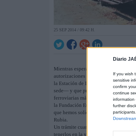
25 SEP 2014 / 09:42 H.
Diario JA
Mientras esperan que se den pasos en e
If you wish 
autorizaciones para utilizar, a modo 
sensitive in
la Estación de Linares-Baeza, junto a 
confirm you
sede— y que prestaban servicio en el
continue se
ferroviarias más importantes del país
information 
la Fundación Española de Ferrocarrile
further disc
participants
que hemos solicitado una autorización 
Downstream 
Rubia.
Un trámite cuanto menos curioso, pues
tenerlos en la vía no se produce la ce