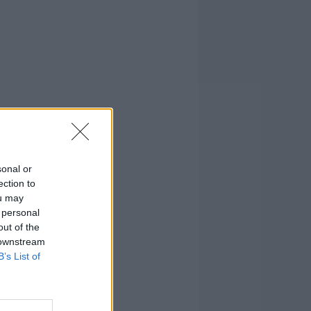
sonal or
ection to
ou may
 personal
out of the
 downstream
B’s List of