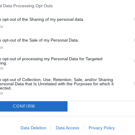
 similar a que un jefe tuviera que dar una autorización
l Data Processing Opt Outs
.
o opt-out of the Sharing of my personal data.
cto para esos tres vagones una vez que se encuentren
In
rán a cargo del propio colectivo, en los que
os y para el que están abiertos a cualquier tipo de
o opt-out of the Sale of my Personal Data.
tra en muy malas condiciones tras las lluvias del
In
tratar la madera”, apuntó de la Rubia. En ese caso, lo
o para el resto de vagones, mientras que el otro se
to opt-out of processing my Personal Data for Targeted
ing.
ctos y biblioteca, y el tercero albergará un
In
alor las piezas de coleccionista que muchos de los
e se produzca la cesión del muelle para continuar con
o opt-out of Collection, Use, Retention, Sale, and/or Sharing
ersonal Data that Is Unrelated with the Purposes for which it
lected.
In
CONFIRM
Data Deletion
Data Access
Privacy Policy