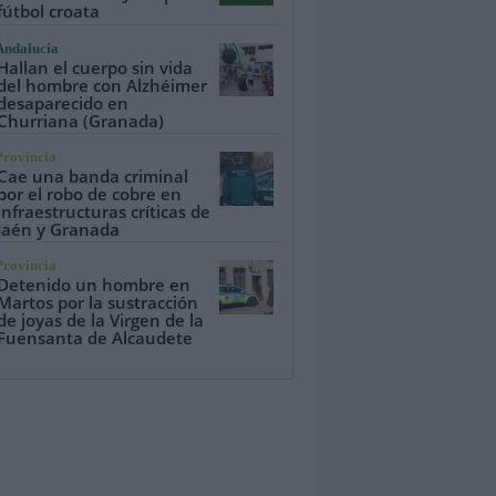
fútbol croata
Andalucía
Hallan el cuerpo sin vida
del hombre con Alzhéimer
desaparecido en
Churriana (Granada)
Provincia
Cae una banda criminal
por el robo de cobre en
infraestructuras críticas de
Jaén y Granada
Provincia
Detenido un hombre en
Martos por la sustracción
de joyas de la Virgen de la
Fuensanta de Alcaudete