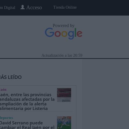
Acceso
Tienda Online
ón Digital
Powered by
Actualización a las
20:59
ÁS LEÍDO
Jaén
Jaén, entre las provincias
andaluzas afectadas por la
ampliación de la alerta
alimentaria por Listeria
eblo a Pueblo
Gente
Especiales
Deportes
David Serrano puede
cambiar el Real Jaén por el