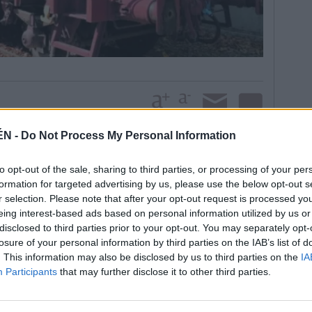
ÉN -
Do Not Process My Personal Information
se sentido, lo que sí están pendientes es de unas
to opt-out of the sale, sharing to third parties, or processing of your per
de pequeño museo, tres vagones que se encuentran en
formation for targeted advertising by us, please use the below opt-out s
los dos que tiene la asociación —uno de ellos es su
r selection. Please note that after your opt-out request is processed y
 que era uno de los nudos de comunicaciones
eing interest-based ads based on personal information utilized by us or
. “Los vagones los tenemos ya, con el visto bueno de
disclosed to third parties prior to your opt-out. You may separately opt-
s, pero nos falta una documentación para su uso, así
losure of your personal information by third parties on the IAB’s list of
. This information may also be disclosed by us to third parties on the
IA
para tenerlos en una de las vías”, subrayó De la
Participants
that may further disclose it to other third parties.
to que hasta que no cuenten con la “luz verde” para
sión. Tanto el permiso como la cesión están en manos