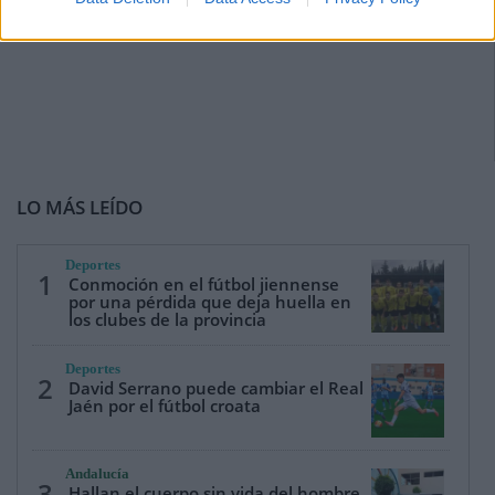
LO MÁS LEÍDO
Deportes
1
Conmoción en el fútbol jiennense
por una pérdida que deja huella en
los clubes de la provincia
Deportes
2
David Serrano puede cambiar el Real
Jaén por el fútbol croata
Andalucía
3
Hallan el cuerpo sin vida del hombre