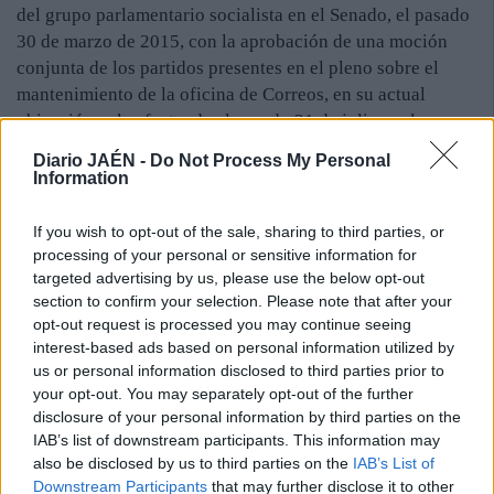
del grupo parlamentario socialista en el Senado, el pasado
30 de marzo de 2015, con la aprobación de una moción
conjunta de los partidos presentes en el pleno sobre el
mantenimiento de la oficina de Correos, en su actual
ubicación, o la efectuada el pasado 21 de julio, en la que,
nuevamente desde la Alcaldía, se remite un escrito para
Diario JAÉN -
Do Not Process My Personal
solicitar una reunión para abordar este asunto y dar
Information
traslado del desacuerdo ante la decisión de traslado, con el
director territorial de Andalucía —zona 6—, José Luis
If you wish to opt-out of the sale, sharing to third parties, or
Prados, sin que la misma sirviese para evitar el traslado
processing of your personal or sensitive information for
targeted advertising by us, please use the below opt-out
previsto.
section to confirm your selection. Please note that after your
A pesar de que las autoridades mostraron su oposición e
opt-out request is processed you may continue seeing
intentaron que la oficina se quedara en su actual
interest-based ads based on personal information utilized by
emplazamiento, la realidad es que Correos dejará un hueco
us or personal information disclosed to third parties prior to
enorme en este barrio, igual que ocurrió con el mercado,
your opt-out. You may separately opt-out of the further
hace unos años. Los vecinos, a pesar de mostrar su
disclosure of your personal information by third parties on the
disconformidad tampoco pudieron hacer nada.
IAB’s list of downstream participants. This information may
also be disclosed by us to third parties on the
IAB’s List of
Downstream Participants
that may further disclose it to other