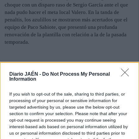
choque con un disparo raso de Sergio García ante el que
nada pudo hacer el meta local Valero. En la tanda de
penaltis, los azulillos se mostraron más acertados que el
equipo de Paco Sabiote, que presentó una profunda
renovación de la plantilla con relación a la de la pasada
temporada.
Diario JAÉN -
Do Not Process My Personal
Information
If you wish to opt-out of the sale, sharing to third parties, or
processing of your personal or sensitive information for
targeted advertising by us, please use the below opt-out
section to confirm your selection. Please note that after your
opt-out request is processed you may continue seeing
interest-based ads based on personal information utilized by
us or personal information disclosed to third parties prior to