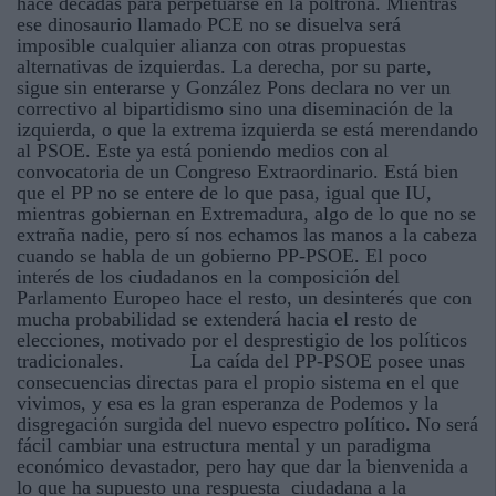
hace décadas para perpetuarse en la poltrona. Mientras
ese dinosaurio llamado PCE no se disuelva será
imposible cualquier alianza con otras propuestas
alternativas de izquierdas. La derecha, por su parte,
sigue sin enterarse y González Pons declara no ver un
correctivo al bipartidismo sino una diseminación de la
izquierda, o que la extrema izquierda se está merendando
al PSOE. Este ya está poniendo medios con al
convocatoria de un Congreso Extraordinario. Está bien
que el PP no se entere de lo que pasa, igual que IU,
mientras gobiernan en Extremadura, algo de lo que no se
extraña nadie, pero sí nos echamos las manos a la cabeza
cuando se habla de un gobierno PP-PSOE. El poco
interés de los ciudadanos en la composición del
Parlamento Europeo hace el resto, un desinterés que con
mucha probabilidad se extenderá hacia el resto de
elecciones, motivado por el desprestigio de los políticos
tradicionales. La caída del PP-PSOE posee unas
consecuencias directas para el propio sistema en el que
vivimos, y esa es la gran esperanza de Podemos y la
disgregación surgida del nuevo espectro político. No será
fácil cambiar una estructura mental y un paradigma
económico devastador, pero hay que dar la bienvenida a
lo que ha supuesto una respuesta ciudadana a la