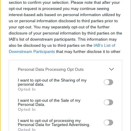
section to confirm your selection. Please note that after your
Valdepeñas y Torredelcampo se sumaron a la iniciativa
opt-out request is processed you may continue seeing
para contribuir a la promoción turística de la comarca,
interest-based ads based on personal information utilized by
mediante este nuevo elemento de atracción a la oferta
us or personal information disclosed to third parties prior to
your opt-out. You may separately opt-out of the further
existente.
disclosure of your personal information by third parties on the
Desde Adsur se incide en la promoción del principal
IAB’s list of downstream participants. This information may
producto de la zona, ya que, la cultura del aceite aún es
also be disclosed by us to third parties on the
IAB’s List of
desconocida por muchas personas, especialmente entre los
Downstream Participants
that may further disclose it to other
más jóvenes.
third parties.
La red de almazaras pretende promover una mayor
Personal Data Processing Opt Outs
comercialización del aceite de la comarca, de ahí que se
haya puesto en marcha Adsur desde la que se van a
I want to opt-out of the Sharing of my
propiciar misiones tanto mercantiles, como actividades
personal data.
Opted In
tendentes a aumentar las ventas.
I want to opt-out of the Sale of my
Personal Data.
Opted In
I want to opt-out of processing my
Personal Data for Targeted Advertising.
Opted In