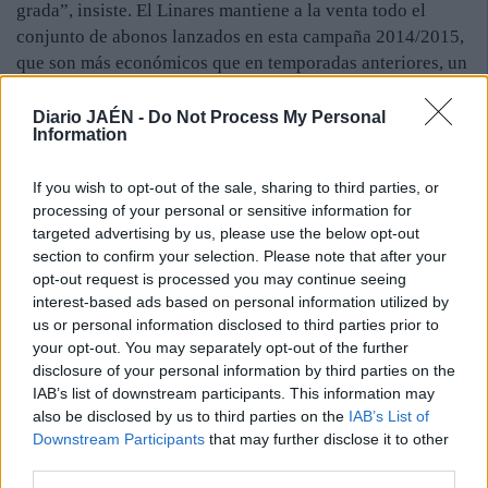
grada”, insiste. El Linares mantiene a la venta todo el
conjunto de abonos lanzados en esta campaña 2014/2015,
que son más económicos que en temporadas anteriores, un
hecho que ha incentivado el aumento del número de
carnés expedidos. La entidad mantendrá abierta la sede del
Diario JAÉN -
Do Not Process My Personal
Information
club los días fuertes de la Feria de San Agustín, incluso,
mañana que es día festivo en la ciudad. Así, las oficinas
If you wish to opt-out of the sale, sharing to third parties, or
permanecerán abiertas todas las fiestas por la mañana en
processing of your personal or sensitive information for
horario comercial para los más rezagados. “Son muchos
targeted advertising by us, please use the below opt-out
los aficionados azulillos que viven fuera y están en la
section to confirm your selection. Please note that after your
ciudad con motivo de la feria que nos han preguntado por
opt-out request is processed you may continue seeing
las distintas modalidades de abonos. Por eso vamos a abrir
interest-based ads based on personal information utilized by
la sede de la entidad, aunque sea la feria”, argumenta el
us or personal information disclosed to third parties prior to
your opt-out. You may separately opt-out of the further
vicepresidente del Linares Deportivo.
disclosure of your personal information by third parties on the
IAB’s list of downstream participants. This information may
also be disclosed by us to third parties on the
IAB’s List of
Downstream Participants
that may further disclose it to other
third parties.