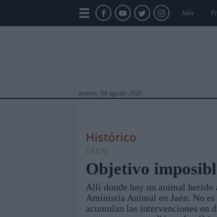
Jaén
Pr
martes, 04 agosto 2026
Histórico
JAÉN
Objetivo imposible
Allí donde hay un animal herido
Módulos Portada
Jaén
Provincia
Linar
Aministía Animal en Jaén. No es 
acumulan las intervenciones en d