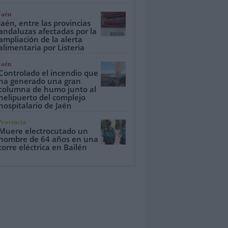
Jaén
Jaén, entre las provincias
andaluzas afectadas por la
ampliación de la alerta
alimentaria por Listeria
Jaén
Controlado el incendio que
ha generado una gran
columna de humo junto al
helipuerto del complejo
hospitalario de Jaén
Provincia
Muere electrocutado un
hombre de 64 años en una
torre eléctrica en Bailén