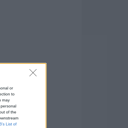
sonal or
ection to
ou may
 personal
out of the
 downstream
B’s List of