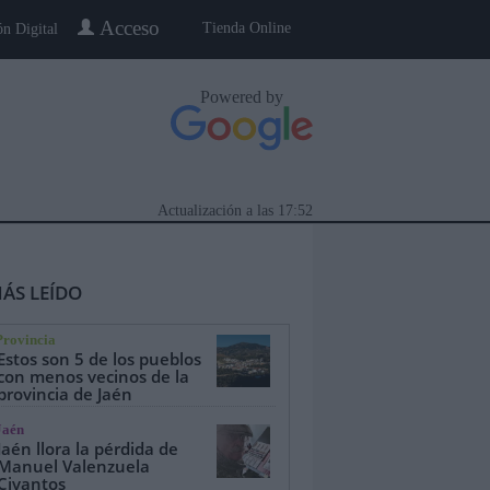
Acceso
Tienda Online
ón Digital
Powered by
Actualización a las
17:52
ÁS LEÍDO
Provincia
Estos son 5 de los pueblos
con menos vecinos de la
provincia de Jaén
eblo a Pueblo
Gente
Especiales
Jaén
Jaén llora la pérdida de
Manuel Valenzuela
Civantos