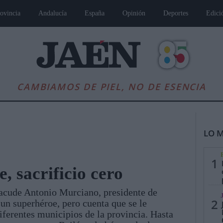
ovincia
Andalucía
España
Opinión
Deportes
Edici
CAMBIAMOS DE PIEL, NO DE ESENCIA
LO M
1
, sacrificio cero
 acude Antonio Murciano, presidente de
es
Andalucía
Internacional
Opinión
Cultura
Deportes
Jaén, Pu
2
un superhéroe, pero cuenta que se le
iferentes municipios de la provincia. Hasta