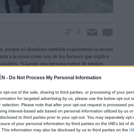
cen, porque el abandono también experimenta la misma
nta a la crisis como uno de los factores que explica
 variables. “Cuando una persona carece de medios
sprende de la mascota. Cree que en la calle no le
ÉN -
Do Not Process My Personal Information
la que en Martos, donde tiene su punto de
o, hay entre una veintena y una treintena de canes a
inmediaciones, la situación es criminalesca. Y me
to opt-out of the sale, sharing to third parties, or processing of your per
formation for targeted advertising by us, please use the below opt-out s
os por respeto a los ciudadanos que sí son
r selection. Please note that after your opt-out request is processed y
donde el ahorcamiento es una práctica común. Hay
eing interest-based ads based on personal information utilized by us or
os canes. Está prohibido a menos que supervise la
disclosed to third parties prior to your opt-out. You may separately opt-
losure of your personal information by third parties on the IAB’s list of
nte, de dos situaciones particularmente violentas. Un
. This information may also be disclosed by us to third parties on the
IA