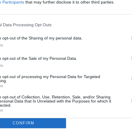
na. Hubo otro caso, tres días después, una muerte por
Participants
that may further disclose it to other third parties.
ente menores de edad.
violencia humana son los galgos y los podencos. “El
 encima de la tierra. En Francia, Holanda, Bélgica y
l Data Processing Opt Outs
mbién empieza a verse en los hogares”, indica. La
. “Cuando llega ese tiempo, algunos dueños los
o opt-out of the Sharing of my personal data.
tiro”, explica.
In
aén subraya que existen formas de maltrato animal
ente censurables. Es el caso, por ejemplo, de un
o opt-out of the Sale of my Personal Data.
se dos metros porque está atado con una cadena.
In
leyes para evitar las vejaciones que sufren los
to opt-out of processing my Personal Data for Targeted
rlas cumplir. “El infractor sale impune la mayoría de
ing.
In
administraciones públicas deben trabajar más en este
icrochip en “el 95 por ciento” de los perros
o opt-out of Collection, Use, Retention, Sale, and/or Sharing
ersonal Data that Is Unrelated with the Purposes for which it
lected.
r el sacrificio cero, tarea compleja cuando, según los
In
de cien sacrificios al mes, con hornos crematorios.
CONFIRM