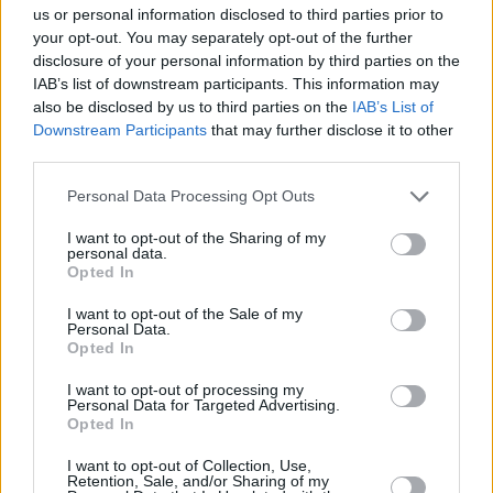
en el protagonista del último vídeo de promoción de la
us or personal information disclosed to third parties prior to
campaña de socios.
your opt-out. You may separately opt-out of the further
A partir de ahora, el extremo portugués pretende
disclosure of your personal information by third parties on the
IAB’s list of downstream participants. This information may
reivindicarse en su hábitat preferido, un campo de fútbol,
also be disclosed by us to third parties on the
IAB’s List of
alejado de los “flashes” y con la elástica blanca y morada
Downstream Participants
that may further disclose it to other
ajustada al cuerpo. Su primera oportunidad llega hoy en
third parties.
Torredonjimeno, o bien mañana en el amistoso contra el
Martos de Tercera. Es el fin de semana del debut de Nuno
Personal Data Processing Opt Outs
con su verdadera camiseta, la del Real Jaén.
I want to opt-out of the Sharing of my
personal data.
Opted In
I want to opt-out of the Sale of my
Personal Data.
Opted In
I want to opt-out of processing my
Personal Data for Targeted Advertising.
Opted In
I want to opt-out of Collection, Use,
Retention, Sale, and/or Sharing of my