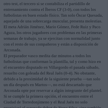
otro test, el tercero si se contabiliza el partidillo de
entrenamiento contra el Íberos CF (3-0), con todos los
futbolistas en buen estado físico. Tan solo Óscar Quesada,
aquejado de una sobrecarga muscular, presenta molestias.
El meta Adrián Jiménez, Mario Gómez, Fede Ruiz y Paco
Aguza, los otros jugadores con problemas en las primeras
semanas de trabajo, ya se ejercitan con normalidad junto
con el resto de sus compañeros y están a disposición de
Arconada.
El preparador vasco medita dar minutos a todos los
futbolistas que conforman la plantilla, tal y como hizo en
el encuentro disputado en Villargordo el pasada sábado,
resuelto con goleada del Real Jaén (0-4). No obstante,
debido a la proximidad de la siguiente prueba —tan solo
un día después en Martos—, no está descartado que
Arconada opte por reservar a algún integrante del plantel.
Si se cumple la primera opción, el encuentro entre el
Ciudad de Torredonjimeno y el Real Jaén no solo
propiciará el esperado debut de Nuno Silva, sino también