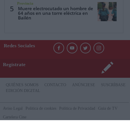
Provincia
5
Muere electrocutado un hombre de
64 años en una torre eléctrica en
Bailén
Redes Sociales
Regístrate
QUIÉNES SOMOS
CONTACTO
ANÚNCIESE
SUSCRÍBASE
EDICIÓN DIGITAL
Aviso Legal
Politica de cookies
Política de Privacidad
Guía de TV
Cartelera Cine