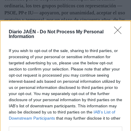
ordinaria, los tres grupos políticos con representación —
PSOE, PP e IU— apoyaron, por unanimidad, aceptar el uso
gratuito y temporal, por un plazo de cincuenta años, de las
instalaciones.
Diario JAÉN -
Do Not Process My Personal
Tras este trámite seguirán las tareas, ya que la intención es
Information
empezar a construir a finales de este año. “Se
aprovecharán casi ocho mil metros cuadrados de suelo
If you wish to opt-out of the sale, sharing to third parties, or
industrial y se acondicionarán las naves para poder poner
processing of your personal or sensitive information for
en marcha hasta quince o veinte espacios a disposición de
targeted advertising by us, please use the below opt-out
los emprendedores. Queremos seguir apoyando sus
section to confirm your selection. Please note that after your
opt-out request is processed you may continue seeing
vocaciones y tener un sitio disponible para cualquiera que
interest-based ads based on personal information utilized by
quiera invertir en Linares y empezar un proyecto
us or personal information disclosed to third parties prior to
generador de empleo y de valor añadido”, manifestó el
your opt-out. You may separately opt-out of the further
gerente de la Cámara.
disclosure of your personal information by third parties on the
IAB’s list of downstream participants. This information may
also be disclosed by us to third parties on the
IAB’s List of
Downstream Participants
that may further disclose it to other
third parties.