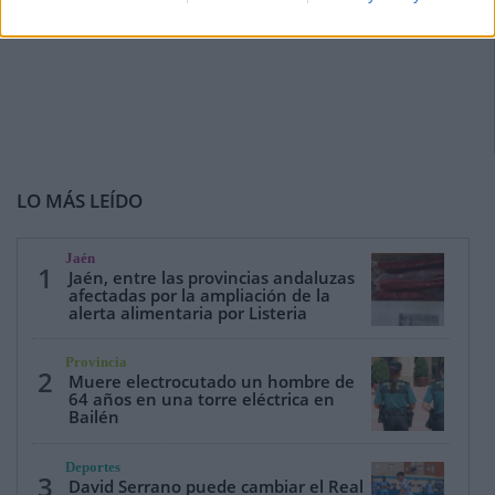
LO MÁS LEÍDO
Jaén
1
Jaén, entre las provincias andaluzas
afectadas por la ampliación de la
alerta alimentaria por Listeria
Provincia
2
Muere electrocutado un hombre de
64 años en una torre eléctrica en
Bailén
Deportes
3
David Serrano puede cambiar el Real