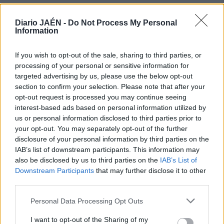
hasta el infinito todas las muestras de cariño que recibe
desde el primer momento y que lo están dejando
Diario JAÉN -
Do Not Process My Personal
sorprendido. Empezando por su jefe directo de Servicio,
Information
José Miguel de la Torre, que adelantó la vuelta de un viaje
para estar con él desde el primer momento, hasta sus
If you wish to opt-out of the sale, sharing to third parties, or
processing of your personal or sensitive information for
compañeros del cuerpo o el personal sanitario del hospital.
targeted advertising by us, please use the below opt-out
Javier llevaba apenas dos meses aquí y, aunque todo haya
section to confirm your selection. Please note that after your
sido a raíz de un accidente, ya sabe que en Jaén hay buena
opt-out request is processed you may continue seeing
gente. Tan buena como él.
interest-based ads based on personal information utilized by
us or personal information disclosed to third parties prior to
your opt-out. You may separately opt-out of the further
disclosure of your personal information by third parties on the
IAB’s list of downstream participants. This information may
also be disclosed by us to third parties on the
IAB’s List of
Downstream Participants
that may further disclose it to other
third parties.
Personal Data Processing Opt Outs
I want to opt-out of the Sharing of my