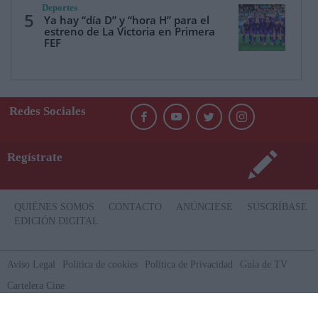
Deportes
5
Ya hay “día D” y “hora H” para el
estreno de La Victoria en Primera
FEF
Redes Sociales
Regístrate
QUIÉNES SOMOS
CONTACTO
ANÚNCIESE
SUSCRÍBASE
EDICIÓN DIGITAL
Aviso Legal
Politica de cookies
Política de Privacidad
Guía de TV
Cartelera Cine