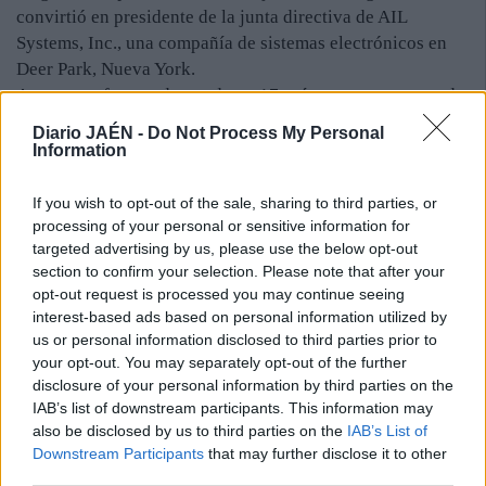
convirtió en presidente de la junta directiva de AIL
Systems, Inc., una compañía de sistemas electrónicos en
Deer Park, Nueva York.
Armstrong fue condecorado en 17 países y era receptor de
los honores más importantes que se conceden en EE UU,
Diario JAÉN -
Do Not Process My Personal
entre ellos la Medalla Presidencial de la Libertad —la
Information
distinción más alta que puede recibir un civil en Estados
Unidos—, la Medalla de Honor Espacial del Congreso de
If you wish to opt-out of the sale, sharing to third parties, or
Estados Unidos y la Medalla de Oro del Congreso.
processing of your personal or sensitive information for
targeted advertising by us, please use the below opt-out
De carácter introvertido, Neil Armstrong fue el más
section to confirm your selection. Please note that after your
evasivo de la tripulación de la nave Apolo XI. Vivió hasta
opt-out request is processed you may continue seeing
sus últimos días en su casa de campo ubicada en Lebanon,
interest-based ads based on personal information utilized by
Ohio. Deja esposa, Carol Knight, y dos hijos de un
us or personal information disclosed to third parties prior to
matrimonio anterior.
your opt-out. You may separately opt-out of the further
redacción n NUEVA YORK
disclosure of your personal information by third parties on the
IAB’s list of downstream participants. This information may
also be disclosed by us to third parties on the
IAB’s List of
Downstream Participants
that may further disclose it to other
third parties.