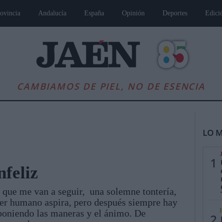
ovincia
Andalucía
España
Opinión
Deportes
Edici
CAMBIAMOS DE PIEL, NO DE ESENCIA
LO M
1
nfeliz
as que me van a seguir, una solemne tontería,
es
Andalucía
Internacional
Opinión
Cultura
Deportes
Jaén, Pu
ser humano aspira, pero después siempre hay
poniendo las maneras y el ánimo. De
2