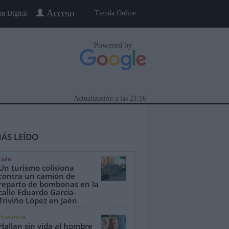
Acceso
Tienda Online
ón Digital
Powered by
Actualización a las
21:16
ÁS LEÍDO
Jaén
Un turismo colisiona
contra un camión de
reparto de bombonas en la
calle Eduardo García-
eblo a Pueblo
Gente
Especiales
Triviño López en Jaén
Provincia
Hallan sin vida al hombre