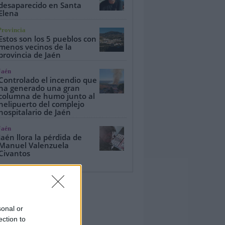
desaparecido en Santa
Elena
Provincia
Estos son los 5 pueblos con
menos vecinos de la
provincia de Jaén
Jaén
Controlado el incendio que
ha generado una gran
columna de humo junto al
helipuerto del complejo
hospitalario de Jaén
Jaén
Jaén llora la pérdida de
Manuel Valenzuela
Civantos
sonal or
ection to