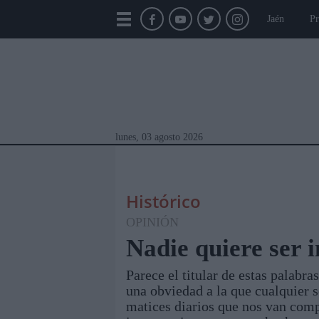
Jaén
Pr
lunes, 03 agosto 2026
Histórico
OPINIÓN
Nadie quiere ser i
Parece el titular de estas palabr
Módulos Portada
Jaén
Provincia
Linar
una obviedad a la que cualquier 
matices diarios que nos van com