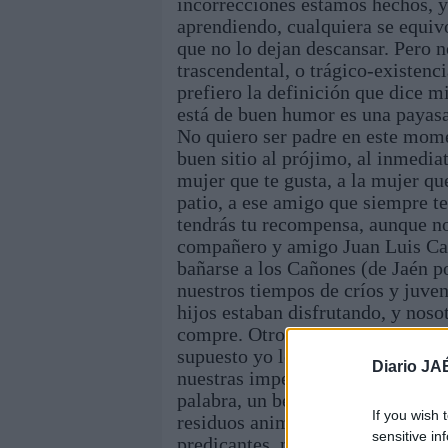
incorrecciones estamos hechos, 
aprendiendo, cualquiera se equivo
que no lo dejan descansar. Pero n
trascendental, o trágico-existen
prefiero la definición que dice m
está de buen humor es una payasa 
No quiero ser padre en este mome
buen sitio al prójimo, al inmediat
mujer que te gusta, a la mujer qu
patio, a ese amigo que siempre te
tendrás tu recompensa, aunque n
compañero y amigo Juan Luis Cañ
bañarse a los Cañones (de Jaén p
nuestros tiempos de críos y juve
hijos estaban disfrutando, y noso
compre. Otros compañeros y amig
supuesto yo les castigo con las m
Diario JA
nuestras imperfecciones tenemos
palabra, un beso, la calle común,
If you wish 
residuos animales. Las personas 
sensitive in
predicantes, ni santos dignos de