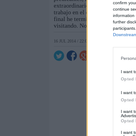
confirm you
extraordinarios como alguna vez n
continue se
trabajo en el desempleo. Lo he in
information 
final he terminado calentándoles 
further disc
visitando. Nos vemos con la fresq
participants
Downstream 
16 JUL 2014 / 22:00 H.
Persona
I want t
Opted 
I want t
Opted 
I want 
Advertis
Opted 
I want t