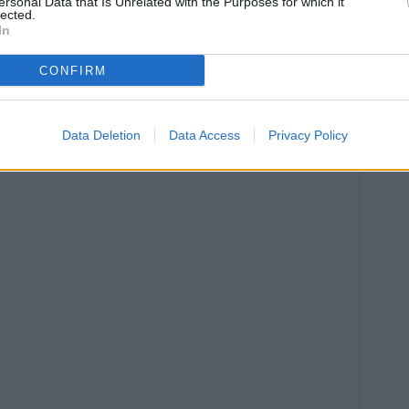
ersonal Data that Is Unrelated with the Purposes for which it
lected.
In
CONFIRM
Data Deletion
Data Access
Privacy Policy