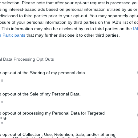
r selection. Please note that after your opt-out request is processed y
uestra risa, o nuestro sacrificio, o nuestro
eing interest-based ads based on personal information utilized by us or
tentado de verdad, pero sin darme cuenta, al
disclosed to third parties prior to your opt-out. You may separately opt-
la cabeza, y encima con el calor que nos está
losure of your personal information by third parties on the IAB’s list of
uita.
. This information may also be disclosed by us to third parties on the
IA
Participants
that may further disclose it to other third parties.
l Data Processing Opt Outs
o opt-out of the Sharing of my personal data.
In
o opt-out of the Sale of my Personal Data.
In
to opt-out of processing my Personal Data for Targeted
ing.
In
o opt-out of Collection, Use, Retention, Sale, and/or Sharing