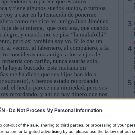
y aprendemos, o parece que estamos
ca y tiene algunos sueños sucios, o turbios,
o voy a caer en la tentación de ponerme
cialista como me dice mi amigo Juan Jiménez,
3
i hija de sí misma, que confiesa, que cuando
alegre, y cuando no, se pisa “la malafollá”.
nto, pero así también soy yo. Si le das un
4
o, al vecino, al tabernero, al compañero, a la
e tu consideras una amiga, a los viejos del
 recuerda con cariño, nunca estarás solo,
o la hayas buscado. Esta mañana mi
as me ha dicho que sus hijos han ido a
or supuesto), y hemos estado recordando
5
ntud, el hecho parece una nimiedad, pero sus
tros recordando, y ahí no hay dinero que nos
os me cuentan sus inquietudes, y por
ías. Todos los seres humanos, a pesar de
ÉN -
Do Not Process My Personal Information
 un sitio para los demás: Una mano, una
 o a las alcantarillas que nos contemplan los
to opt-out of the sale, sharing to third parties, or processing of your per
en general, me parece, que no somos apóstoles
formation for targeted advertising by us, please use the below opt-out s
 una devoción ciega. Somos tan sencillos y