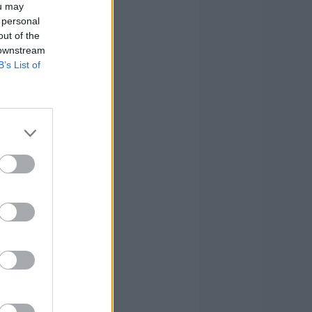
ou may
 personal
out of the
 downstream
B’s List of