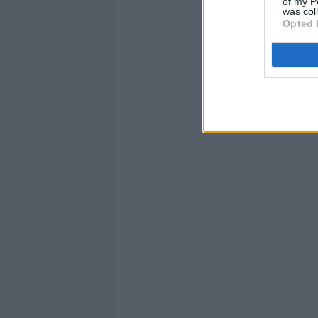
of my P
was col
Opted 