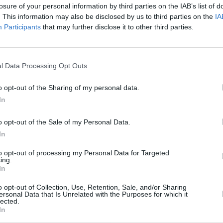
losure of your personal information by third parties on the IAB’s list of
empezado ganando el primer set.
. This information may also be disclosed by us to third parties on the
IA
Participants
that may further disclose it to other third parties.
Chatrier es el coto privado de caza de Nadal. El
 la pista, abandonó el fondo de la misma, fue más
 el calor que hacía en la capital francesa parecía
l Data Processing Opt Outs
”. El serbio comenzó a jugar rápido y precipitado.
res no forzados y ceder el segundo set.
o opt-out of the Sharing of my personal data.
s del mundo comenzaron a fallarle las fuerzas, se
In
ba su cruda realidad, enfrente había un “robot” que
tiene mucha clase, Djokovic mantuvo la incertidumbre
o opt-out of the Sale of my Personal Data.
 set con claridad.
In
to opt-out of processing my Personal Data for Targeted
ing.
bio se puso 4-4 y, tras ganar Nadal su servicio, 30-0
In
res puntos seguidos y un desesperado Djokovic acabó
gó el campeonato a un Nadal que se mantiene como
o opt-out of Collection, Use, Retention, Sale, and/or Sharing
ersonal Data that Is Unrelated with the Purposes for which it
lected.
In
rse sobre la tierra de París, volvió a echarse las
omo ha hecho ya nueve veces. Después, la imagen más