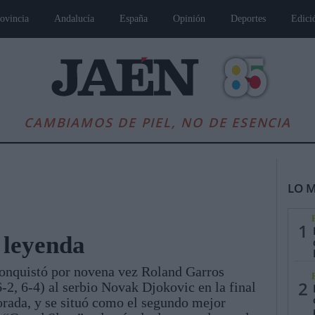
ovincia
Andalucía
España
Opinión
Deportes
Edici
CAMBIAMOS DE PIEL, NO DE ESENCIA
LO M
1
 leyenda
conquistó por novena vez Roland Garros
es
Andalucía
Internacional
Opinión
Cultura
Deportes
Jaén, Pu
2
-2, 6-4) al serbio Novak Djokovic en la final
rada, y se situó como el segundo mejor