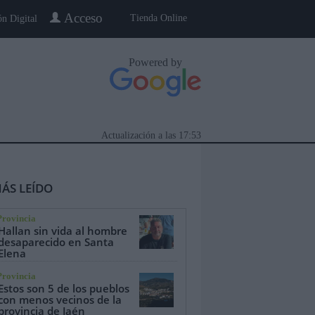
Acceso
Tienda Online
ón Digital
Powered by
Actualización a las
17:53
ÁS LEÍDO
Provincia
Hallan sin vida al hombre
desaparecido en Santa
Elena
eblo a Pueblo
Gente
Especiales
Provincia
Estos son 5 de los pueblos
con menos vecinos de la
provincia de Jaén