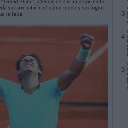
 de “Grand Slam”, además de dar un golpe en la
da sin arrebatarle el número uno y sin lograr
3
e le falta.
4
5