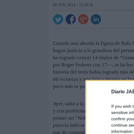
08 JUN 2014 / 22:00 H.
Cuando uno aborda la figura de Rafa Na
hagan justicia a la grandeza del perso
ha logrado vencer 14 títulos de “Gra
por Roger Federer con 17—, se ha hech
historia del tenis había logrado más d
66 victorias y una única derrota en la 
poco más se puede decir.
Diario JA
Ayer, saltó a la Philippe Chatrier sin 
If you wish 
y con problemas en la espalda a princi
sensitive in
primer set “Nole” rompió el servicio 
confirm you
parecía indicar que el serbio no dejar
continue se
information 
que de costumbre, jugando sin arries