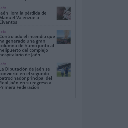
Jaén
Jaén llora la pérdida de
Manuel Valenzuela
Civantos
Jaén
Controlado el incendio que
ha generado una gran
columna de humo junto al
helipuerto del complejo
hospitalario de Jaén
Jaén
La Diputación de Jaén se
convierte en el segundo
patrocinador principal del
Real Jaén en su regreso a
Primera Federación