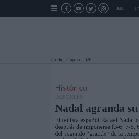
Jaén
Pr
sábado, 01 agosto 2026
Histórico
DEPORTES
Nadal agranda su
El tenista español Rafael Nadal 
Módulos Portada
Jaén
Provincia
Linar
después de imponerse (3-6, 7-5, 6
del segundo “grande” de la tempo