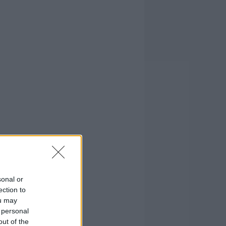
sonal or
ection to
ou may
 personal
out of the