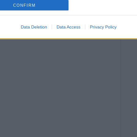
CONFIRM
os, la de Nadal mordiendo la Copa de los
Data Deletion
Data Access
Privacy Policy