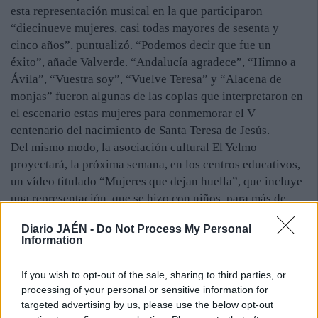
esta representación musical en la que participaron
“diecinueve mujeres, casi todas mayores de sesenta y
cinco años”, puntualizó. “Podemos decir que fue un
éxito”, añade Valverde. “Andalucía agradece”, “Himno a
Ávila”, “Vuestra soy”, “Vuelve Teresa” y “Alacena de
monjas” fueron algunas de las coplas que interpretaron en
el escenario estas mujeres para conmemorar el V
centenario del nacimiento de Santa Teresa de Jesús.
Del mismo modo, la asociación cultural El Yelmo
proyectará, la próxima semana, en los centros educativos,
un vídeo titulado “Mujeres que dejan huella”, que incluye
una representación, que se hizo con niños, para más de
seiscientos escolares y adultos.
Diario JAÉN -
Do Not Process My Personal
Information
If you wish to opt-out of the sale, sharing to third parties, or
processing of your personal or sensitive information for
targeted advertising by us, please use the below opt-out