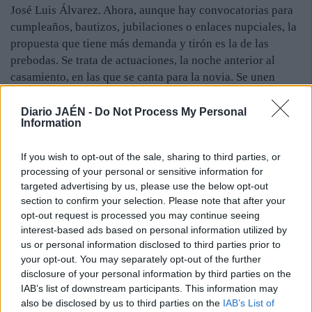
José Luis Álvarez. Ahora, aunque hay convocatorias para
cumpleaños, bautizos, jubilaciones o enlaces nupciales, la
propuesta que tiene más demanda y tirón es la de las
prebodas. Se trata de actuaciones, la noche anterior al
casamiento, en las que se canta para la novia. Se unen
allegados y vecinos, de manera que llegan a congregarse
hasta doscientas personas. “A veces esto se convierte en
Diario JAÉN -
Do Not Process My Personal
Information
una especie de verbena en la calle. Se nota que la gente
está menos nerviosa que en las bodas”, explica Baeza. Las
If you wish to opt-out of the sale, sharing to third parties, or
actuaciones de la “minituna” son muy flexibles, ya que
processing of your personal or sensitive information for
pueden durar desde media hora hasta cuatro veces más. La
targeted advertising by us, please use the below opt-out
iniciativa deja margen para la improvisación y se
section to confirm your selection. Please note that after your
interactúa con el público, que lo pasa en grande. Los
opt-out request is processed you may continue seeing
propios músicos se definen como amigos, de manera que
interest-based ads based on personal information utilized by
para ellos acudir y es como salir de fiesta. El colectivo está
us or personal information disclosed to third parties prior to
your opt-out. You may separately opt-out of the further
muy presente en las redes sociales, donde suele “colgar”
disclosure of your personal information by third parties on the
fotografía con sus actuaciones en las que la alegría es
IAB’s list of downstream participants. This information may
ominipresente.
also be disclosed by us to third parties on the
IAB’s List of