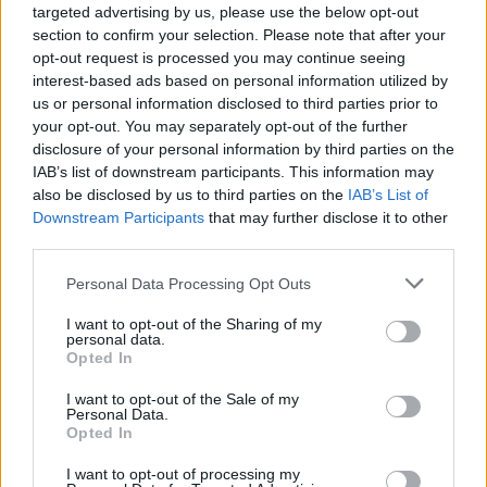
targeted advertising by us, please use the below opt-out
de asociaciones de mujeres.
section to confirm your selection. Please note that after your
programación. La programación comenzó con la recepción
opt-out request is processed you may continue seeing
de las asistentes. A continuación las autoridades realizaron
interest-based ads based on personal information utilized by
la presentación de la propuesta. La charla de la socióloga,
us or personal information disclosed to third parties prior to
your opt-out. You may separately opt-out of the further
psicóloga y sexóloga Asunción Coronado duró alrededor
disclosure of your personal information by third parties on the
de una hora y dio paso a una pausa para degustar un café.
IAB’s list of downstream participants. This information may
Más tarde arrancó una charla-debate, en la que las
also be disclosed by us to third parties on the
IAB’s List of
participantes expresaron su opinión acerca del asunto al
Downstream Participants
that may further disclose it to other
que se dedicaba la jornada. La clausura dio paso a una
third parties.
comida de convivencia. Ya por la tarde, la propuesta se
Personal Data Processing Opt Outs
reanudó con la representación de una obra teatral a cargo
de la asociación femenina Amusán, de Santa Ana. La
I want to opt-out of the Sharing of my
convocatoria anual contó con la presencia de vecinas del
personal data.
Opted In
casco urbano alcalaíno y de diferentes aldeas y sirvió para
intercambiar impresiones entre ellas
I want to opt-out of the Sale of my
Personal Data.
Opted In
I want to opt-out of processing my