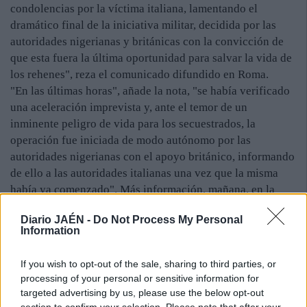
condolencias por la víctima italiana, lamentando el
dramático final de la iniciativa militar, decidida por las
autoridades nigerianas y británicas con la convicción de
que esta fuera la última oportunidad para salvar la vida de
los rehenes", reza el comunicado difundido en Roma.
"En las últimas horas", añade la nota, "se había verificado
una aceleración imprevista y, ante el temor de un
inminente peligro de vida para los secuestrados, la
operación fue iniciada de modo autónomo por las
autoridades nigerianas con el apoyo británico, informando
de ello a las autoridades italianas una vez que la misma
había ya comenzado". Más información, mañana, en la
edición impresa
Diario JAÉN -
Do Not Process My Personal
Information
If you wish to opt-out of the sale, sharing to third parties, or
processing of your personal or sensitive information for
targeted advertising by us, please use the below opt-out