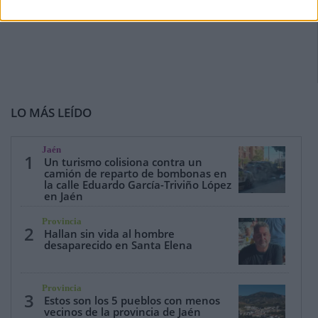
LO MÁS LEÍDO
Jaén
1
Un turismo colisiona contra un
camión de reparto de bombonas en
la calle Eduardo García-Triviño López
en Jaén
Provincia
2
Hallan sin vida al hombre
desaparecido en Santa Elena
Provincia
3
Estos son los 5 pueblos con menos
vecinos de la provincia de Jaén